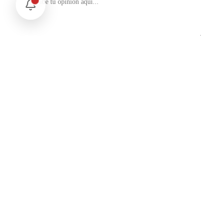
No soy un robot
reCAPTCHA
Privacidad - Condiciones
Enviar Comentario
Te puede interesar
Internacional
SpaceX Luna 2026: Implicaciones para la Exploración Espacial