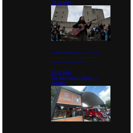
26 de julio
México Canta: Un programa
cultural que transforma la
identidad mexicana
25 de julio
Ver más sobre
Cultura
→
Estados
Diputados de Morena y alcaldesa