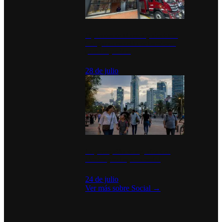
Diputados de Morena y alcaldesa
inauguran estación de bomberos
para los pueblos
28 de julio
La percepción de seguridad en
México y su impacto social
24 de julio
Ver más sobre
Social
→