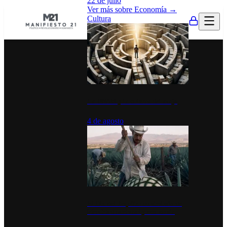
22 de julio
Ver más sobre
Economía
→
Cultura
La UNAM y la cultura del atajo
4 de agosto
El Día del Tequila: un símbolo de
identidad nacional y economía