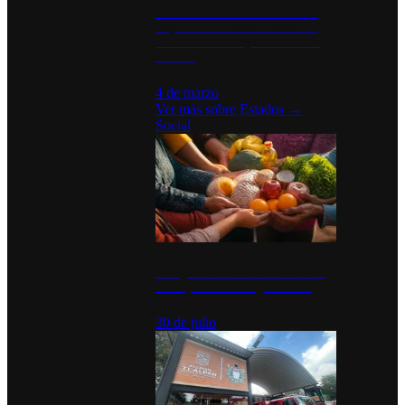
Desinstalaciones de ChatGPT se
disparan en Estados Unidos tras
acuerdo con el Departamento de
Defensa
4 de marzo
Ver más sobre
Estados
→
Social
Tianguis del Bienestar Guerrero:
Un impulso social significativo
30 de julio