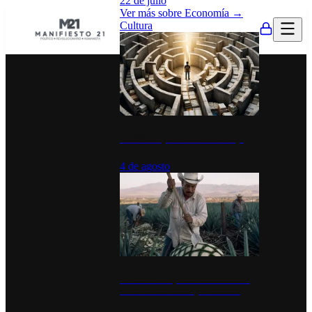
22 de julio
Ver más sobre
Economía
→
Cultura
La UNAM y la cultura del atajo
4 de agosto
El Día del Tequila: un símbolo de
identidad nacional y economía