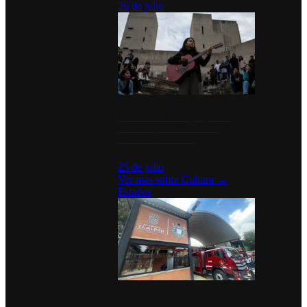
26 de julio
México Canta: Un programa
cultural que transforma la
identidad mexicana
25 de julio
Ver más sobre
Cultura
→
Estados
Diputados de Morena y alcaldesa