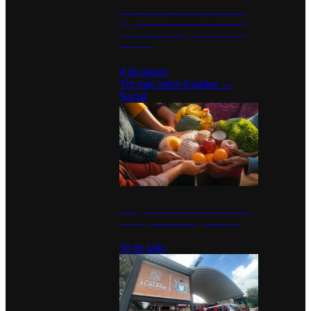
Desinstalaciones de ChatGPT se
disparan en Estados Unidos tras
acuerdo con el Departamento de
Defensa
4 de marzo
Ver más sobre
Estados
→
Social
Tianguis del Bienestar Guerrero:
Un impulso social significativo
30 de julio