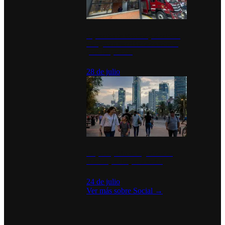
Diputados de Morena y alcaldesa
inauguran estación de bomberos
para los pueblos
28 de julio
La percepción de seguridad en
México y su impacto social
24 de julio
Ver más sobre
Social
→