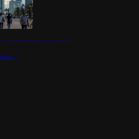
 seguridad en México y su impacto social
Social
→