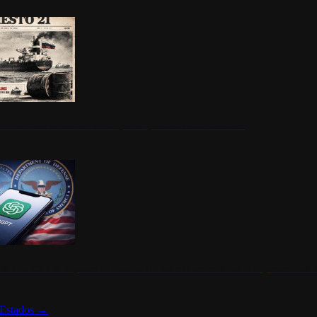
ermite durante un mes la compra de petróleo ruso en tránsito
s de ChatGPT se disparan en Estados Unidos tras acuerdo con el Departamento 
Estados
→