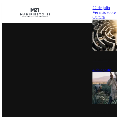
22 de julio
Ver más sobre
Cultura
La UNAM y la cu
4 de agosto
El Día del Tequi