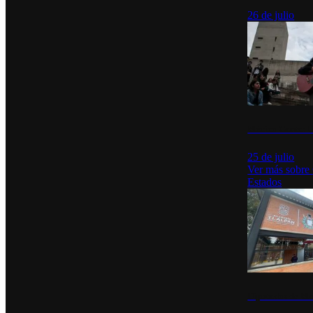
26 de julio
México Canta: U
25 de julio
Ver más sobre
Estados
Diputados de Mo