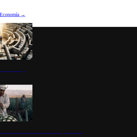
Economía
→
ltura del atajo
la: un símbolo de identidad nacional y economía