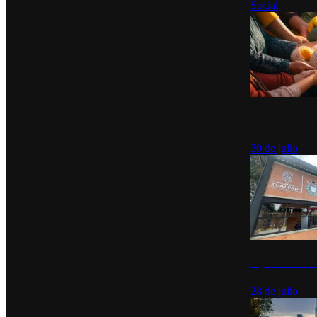
Social
Tianguis del Bie
30 de julio
Diputados de Mo
28 de julio