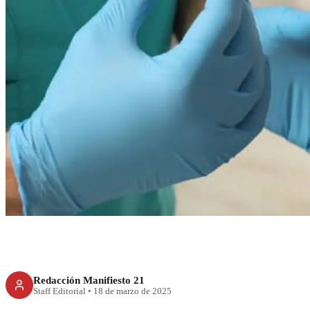
RECIENTE
Más vale preven
exhorta a vacu
saramp
Redacción Manifiesto 21
Staff Editorial
•
18 de marzo de 2025