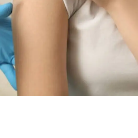
ir: gobierno
narse contra
ión