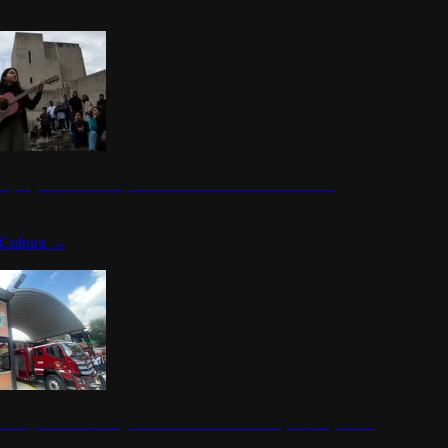
n programa cultural que transforma la identidad mexicana
Cultura
→
rena y alcaldesa inauguran estación de bomberos para los pueblos