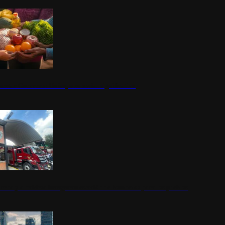
nestar Guerrero: Un impulso social significativo
rena y alcaldesa inauguran estación de bomberos para los pueblos