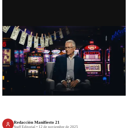
RECIENTE
Los casinos de Salinas Pliego y
las dudas sobre sus operaciones
financieras
Redacción Manifiesto 21
Staff Editorial
•
12 de noviembre de 2025