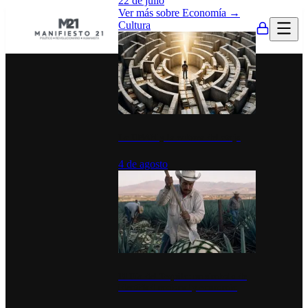
22 de julio
Ver más sobre
Economía
→
Cultura
La UNAM y la cultura del atajo
4 de agosto
El Día del Tequila: un símbolo de
identidad nacional y economía