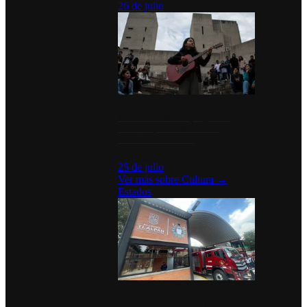
26 de julio
México Canta: Un programa
cultural que transforma la
identidad mexicana
25 de julio
Ver más sobre
Cultura
→
Estados
Diputados de Morena y alcaldesa