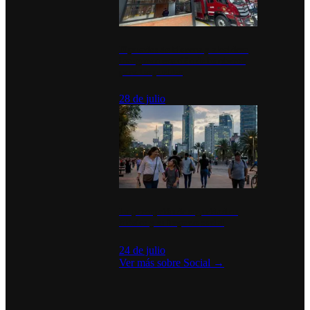
Diputados de Morena y alcaldesa
inauguran estación de bomberos
para los pueblos
28 de julio
La percepción de seguridad en
México y su impacto social
24 de julio
Ver más sobre
Social
→