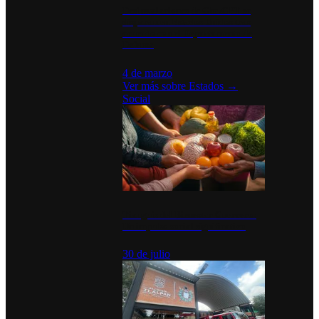
Desinstalaciones de ChatGPT se
disparan en Estados Unidos tras
acuerdo con el Departamento de
Defensa
4 de marzo
Ver más sobre
Estados
→
Social
Tianguis del Bienestar Guerrero:
Un impulso social significativo
30 de julio