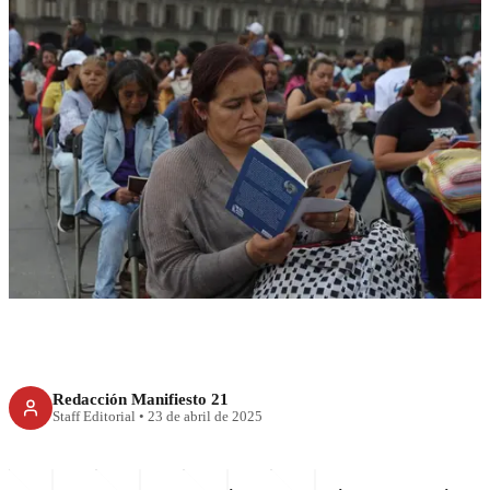
CDMX
Lectódromo: 10 mil leyendo en
el Zócalo por Día del Libro
Redacción Manifiesto 21
Staff Editorial
•
23 de abril de 2025