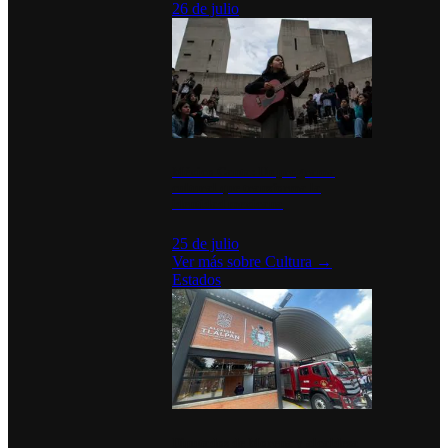
26 de julio
México Canta: Un programa
cultural que transforma la
identidad mexicana
25 de julio
Ver más sobre
Cultura
→
Estados
Diputados de Morena y alcaldesa