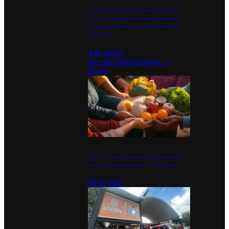
Desinstalaciones de ChatGPT se
disparan en Estados Unidos tras
acuerdo con el Departamento de
Defensa
4 de marzo
Ver más sobre
Estados
→
Social
Tianguis del Bienestar Guerrero:
Un impulso social significativo
30 de julio