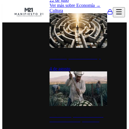
22 de julio
Ver más sobre
Economía
→
Cultura
La UNAM y la cultura del atajo
4 de agosto
El Día del Tequila: un símbolo de
identidad nacional y economía