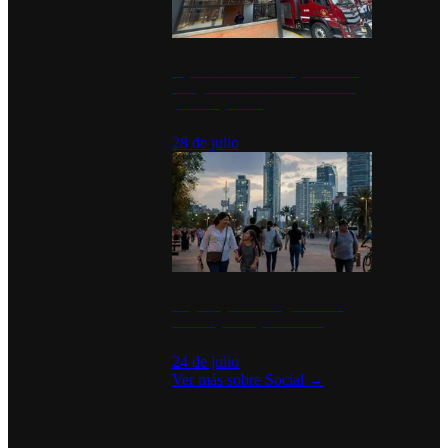
Diputados de Morena y alcaldesa
inauguran estación de bomberos
para los pueblos
28 de julio
La percepción de seguridad en
México y su impacto social
24 de julio
Ver más sobre
Social
→