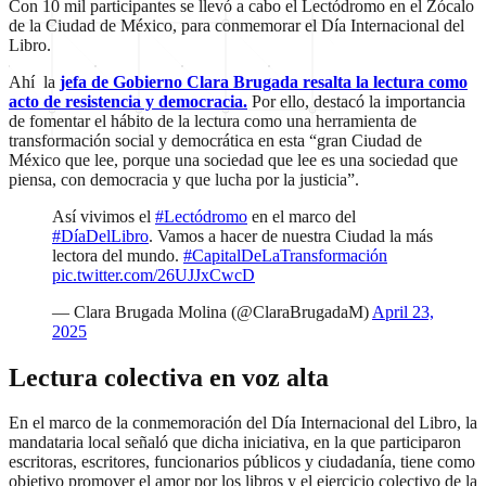
Con 10 mil participantes se llevó a cabo el Lectódromo en el Zócalo
de la Ciudad de México, para conmemorar el Día Internacional del
Libro.
Ahí la
jefa de Gobierno Clara Brugada resalta la lectura como
acto de resistencia y democracia.
Por ello, destacó la importancia
de fomentar el hábito de la lectura como una herramienta de
transformación social y democrática en esta “gran Ciudad de
México que lee, porque una sociedad que lee es una sociedad que
piensa, con democracia y que lucha por la justicia”.
Así vivimos el
#Lectódromo
en el marco del
#DíaDelLibro
. Vamos a hacer de nuestra Ciudad la más
lectora del mundo.
#CapitalDeLaTransformación
pic.twitter.com/26UJJxCwcD
— Clara Brugada Molina (@ClaraBrugadaM)
April 23,
2025
Lectura colectiva en voz alta
En el marco de la conmemoración del Día Internacional del Libro, la
mandataria local señaló que dicha iniciativa, en la que participaron
escritoras, escritores, funcionarios públicos y ciudadanía, tiene como
objetivo promover el amor por los libros y el ejercicio colectivo de la