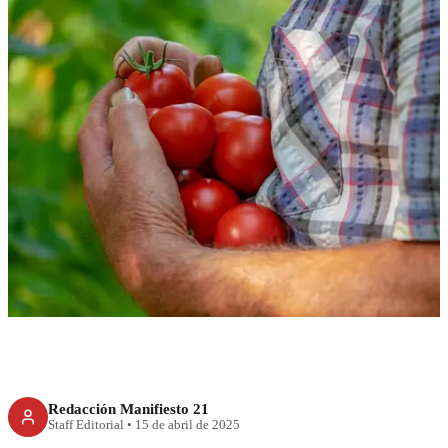
RECIENTE
Jitomate mexicano más caro…
pero en EU
Redacción Manifiesto 21
Staff Editorial
•
15 de abril de 2025