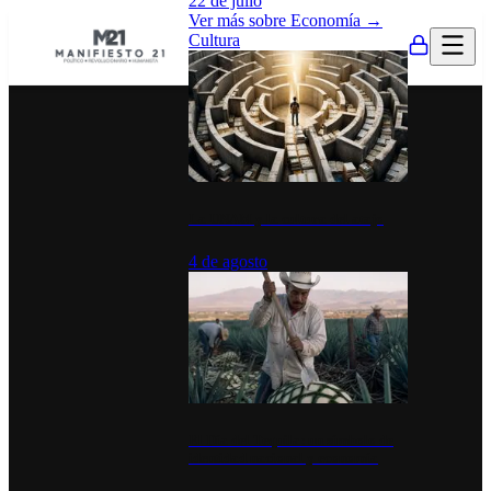
22 de julio
Ver más sobre
Economía
→
Cultura
La UNAM y la cultura del atajo
4 de agosto
El Día del Tequila: un símbolo de
identidad nacional y economía