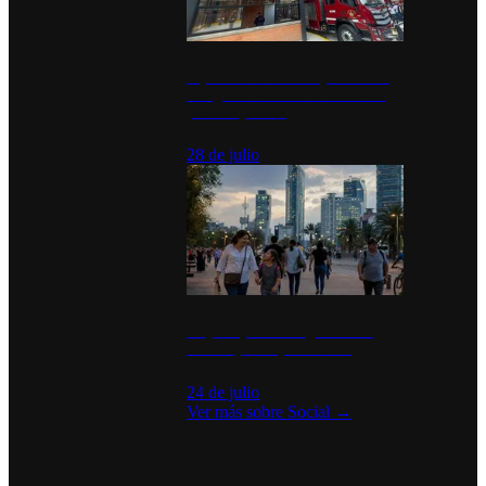
Diputados de Morena y alcaldesa
inauguran estación de bomberos
para los pueblos
28 de julio
La percepción de seguridad en
México y su impacto social
24 de julio
Ver más sobre
Social
→