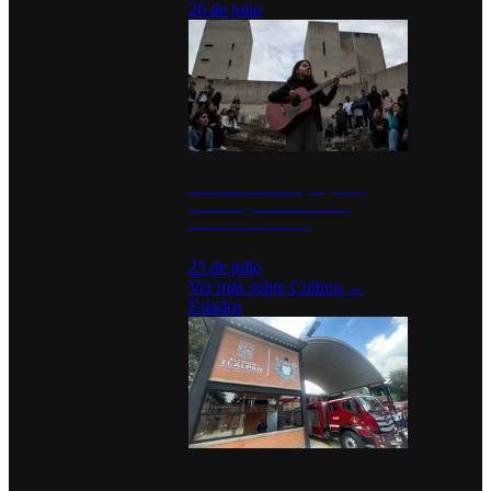
26 de julio
México Canta: Un programa
cultural que transforma la
identidad mexicana
25 de julio
Ver más sobre
Cultura
→
Estados
Diputados de Morena y alcaldesa