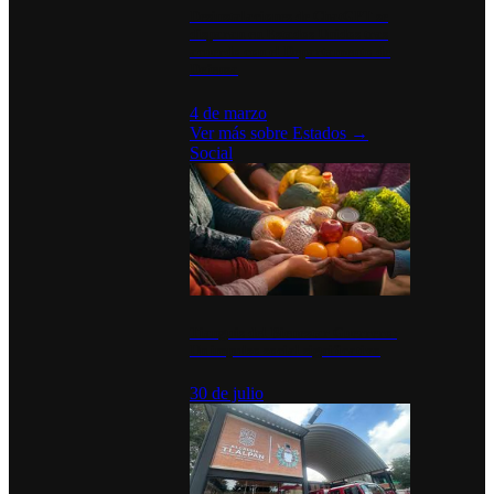
Desinstalaciones de ChatGPT se
disparan en Estados Unidos tras
acuerdo con el Departamento de
Defensa
4 de marzo
Ver más sobre
Estados
→
Social
Tianguis del Bienestar Guerrero:
Un impulso social significativo
30 de julio