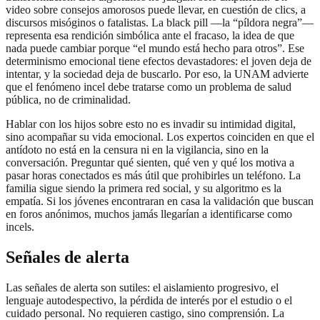
video sobre consejos amorosos puede llevar, en cuestión de clics, a
discursos misóginos o fatalistas. La black pill —la “píldora negra”—
representa esa rendición simbólica ante el fracaso, la idea de que
nada puede cambiar porque “el mundo está hecho para otros”. Ese
determinismo emocional tiene efectos devastadores: el joven deja de
intentar, y la sociedad deja de buscarlo. Por eso, la UNAM advierte
que el fenómeno incel debe tratarse como un problema de salud
pública, no de criminalidad.
Hablar con los hijos sobre esto no es invadir su intimidad digital,
sino acompañar su vida emocional. Los expertos coinciden en que el
antídoto no está en la censura ni en la vigilancia, sino en la
conversación. Preguntar qué sienten, qué ven y qué los motiva a
pasar horas conectados es más útil que prohibirles un teléfono. La
familia sigue siendo la primera red social, y su algoritmo es la
empatía. Si los jóvenes encontraran en casa la validación que buscan
en foros anónimos, muchos jamás llegarían a identificarse como
incels.
Señales de alerta
Las señales de alerta son sutiles: el aislamiento progresivo, el
lenguaje autodespectivo, la pérdida de interés por el estudio o el
cuidado personal. No requieren castigo, sino comprensión. La