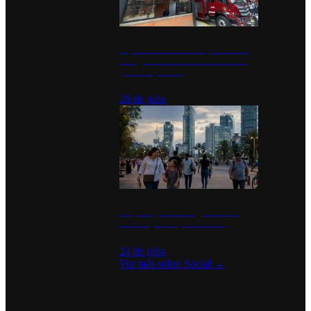
Diputados de Morena y alcaldesa
inauguran estación de bomberos
para los pueblos
28 de julio
La percepción de seguridad en
México y su impacto social
24 de julio
Ver más sobre
Social
→