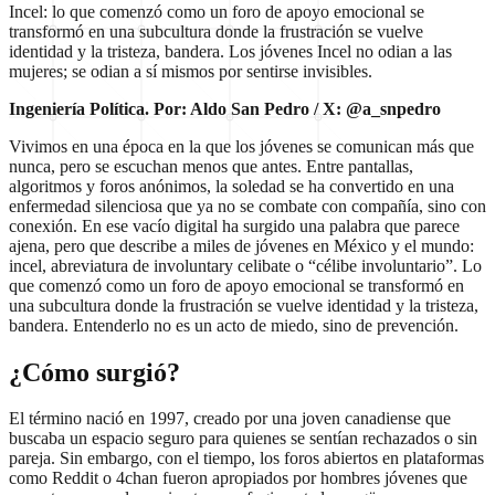
Incel: lo que comenzó como un foro de apoyo emocional se
transformó en una subcultura donde la frustración se vuelve
identidad y la tristeza, bandera. Los jóvenes Incel no odian a las
mujeres; se odian a sí mismos por sentirse invisibles.
Ingeniería Política. Por: Aldo San Pedro / X: @a_snpedro
Vivimos en una época en la que los jóvenes se comunican más que
nunca, pero se escuchan menos que antes. Entre pantallas,
algoritmos y foros anónimos, la soledad se ha convertido en una
enfermedad silenciosa que ya no se combate con compañía, sino con
conexión. En ese vacío digital ha surgido una palabra que parece
ajena, pero que describe a miles de jóvenes en México y el mundo:
incel, abreviatura de involuntary celibate o “célibe involuntario”. Lo
que comenzó como un foro de apoyo emocional se transformó en
una subcultura donde la frustración se vuelve identidad y la tristeza,
bandera. Entenderlo no es un acto de miedo, sino de prevención.
¿Cómo surgió?
El término nació en 1997, creado por una joven canadiense que
buscaba un espacio seguro para quienes se sentían rechazados o sin
pareja. Sin embargo, con el tiempo, los foros abiertos en plataformas
como Reddit o 4chan fueron apropiados por hombres jóvenes que