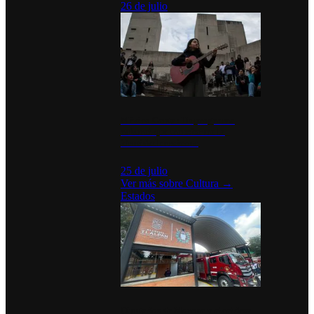
26 de julio
México Canta: Un programa
cultural que transforma la
identidad mexicana
25 de julio
Ver más sobre
Cultura
→
Estados
Diputados de Morena y alcaldesa