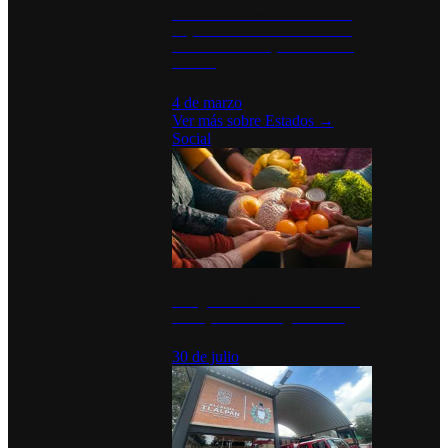
Desinstalaciones de ChatGPT se
disparan en Estados Unidos tras
acuerdo con el Departamento de
Defensa
4 de marzo
Ver más sobre
Estados
→
Social
Tianguis del Bienestar Guerrero:
Un impulso social significativo
30 de julio