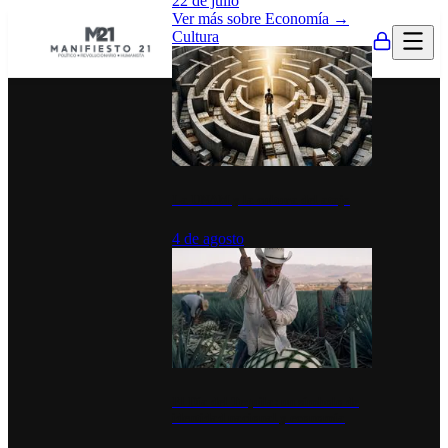
22 de julio
Ver más sobre
Economía
→
Cultura
La UNAM y la cultura del atajo
4 de agosto
El Día del Tequila: un símbolo de
identidad nacional y economía