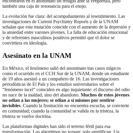
encontraron en el anonimato un refugio ante la vergüenza, pero
también una caja de resonancia para el enojo.
La evolución fue clara: del acompañamiento al resentimiento. Las
investigaciones de Current Psychiatry Reports y de la UNAM
señalan que esta mutación coincide con el aumento de la depresión y
la ansiedad entre varones jóvenes. La falta de educación emocional
y de referentes masculinos positivos permitió que el dolor se
convirtiera en ideología.
Asesinato en la UNAM
En México, el fenómeno salió del anonimato tras casos trágicos
como el ocurrido en el CCH Sur de la UNAM, donde un estudiante
de 19 años asesinó a un compañero de 16. Las investigaciones
periodísticas de El País y los estudios universitarios sobre el
“fenómeno incel” coinciden en algo inquietante: el discurso del odio
no nace de la maldad, sino del abandono.
Muchos de estos jóvenes
no odian a las mujeres; se odian a sí mismos por sentirse
invisibles
. Cuando la frustración no encuentra escucha, se convierte
en comunidad; cuando la comunidad se valida en la tristeza, la
tristeza se vuelve doctrina.
Las plataformas digitales han sido el terreno fértil para esa
transformación. Los algoritmos no juzgan: solo amplifican. Un