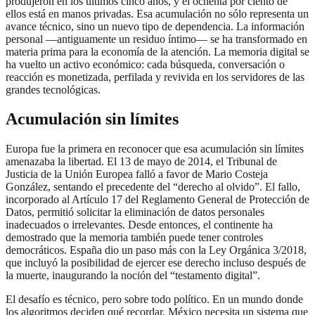
produjeron en los últimos cinco años, y el ochenta por ciento de
ellos está en manos privadas. Esa acumulación no sólo representa un
avance técnico, sino un nuevo tipo de dependencia. La información
personal —antiguamente un residuo íntimo— se ha transformado en
materia prima para la economía de la atención. La memoria digital se
ha vuelto un activo económico: cada búsqueda, conversación o
reacción es monetizada, perfilada y revivida en los servidores de las
grandes tecnológicas.
Acumulación sin límites
Europa fue la primera en reconocer que esa acumulación sin límites
amenazaba la libertad. El 13 de mayo de 2014, el Tribunal de
Justicia de la Unión Europea falló a favor de Mario Costeja
González, sentando el precedente del “derecho al olvido”. El fallo,
incorporado al Artículo 17 del Reglamento General de Protección de
Datos, permitió solicitar la eliminación de datos personales
inadecuados o irrelevantes. Desde entonces, el continente ha
demostrado que la memoria también puede tener controles
democráticos. España dio un paso más con la Ley Orgánica 3/2018,
que incluyó la posibilidad de ejercer ese derecho incluso después de
la muerte, inaugurando la noción del “testamento digital”.
El desafío es técnico, pero sobre todo político. En un mundo donde
los algoritmos deciden qué recordar, México necesita un sistema que