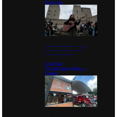
26 de julio
México Canta: Un programa
cultural que transforma la
identidad mexicana
25 de julio
Ver más sobre
Cultura
→
Estados
Diputados de Morena y alcaldesa