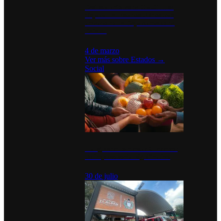
Desinstalaciones de ChatGPT se
disparan en Estados Unidos tras
acuerdo con el Departamento de
Defensa
4 de marzo
Ver más sobre
Estados
→
Social
Tianguis del Bienestar Guerrero:
Un impulso social significativo
30 de julio