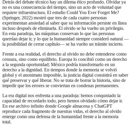
Detrás del debate técnico hay un dilema ético profundo. Olvidar ya
no es una consecuencia del tiempo, sino un acto de voluntad que
requiere infraestructura. El estudio Could You Ever Forget Me?
(Springer, 2022) mostró que tres de cada cuatro personas
experimentan ansiedad al saber que su información persiste en línea
incluso después de eliminarla. El olvido se ha vuelto un privilegio.
En esta paradoja, las máquinas conservan lo que las personas
querrían dejar ir, y lo que la humanidad siempre consideró natural —
la posibilidad de cerrar capítulo— se ha vuelto un trámite incierto.
Frente a esa realidad, el derecho al olvido no debe entenderse como
censura, sino como equilibrio. Europa lo concibió como un derecho
a la segunda oportunidad; México podría transformarlo en un
derecho a la dignidad. En tiempos donde la memoria se volvió
global y el anonimato imposible, la justicia digital consistirá en saber
qué preservar y qué liberar. No se trata de borrar la historia, sino de
impedir que los errores se conviertan en condenas permanentes.
La era digital nos enfrenta a una paradoja: hemos conquistado la
capacidad de recordarlo todo, pero hemos olvidado cómo dejar ir.
En ese archivo infinito donde Google almacena y ChatGPT
reproduce cada fragmento de nuestras vidas, el derecho al olvido
emerge como una defensa de la humanidad frente a la memoria
total.