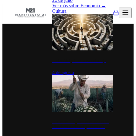
22 de julio
Ver más sobre
Economía
→
Cultura
La UNAM y la cultura del atajo
4 de agosto
El Día del Tequila: un símbolo de
identidad nacional y economía