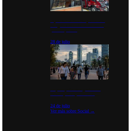
Diputados de Morena y alcaldesa
inauguran estación de bomberos
para los pueblos
28 de julio
La percepción de seguridad en
México y su impacto social
24 de julio
Ver más sobre
Social
→