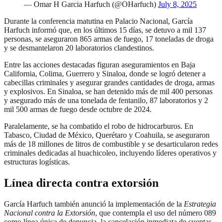
— Omar H Garcia Harfuch (@OHarfuch)
July 8, 2025
Durante la conferencia matutina en Palacio Nacional, García
Harfuch informó que, en los últimos 15 días, se detuvo a mil 137
personas, se aseguraron 865 armas de fuego, 17 toneladas de droga
y se desmantelaron 20 laboratorios clandestinos.
Entre las acciones destacadas figuran aseguramientos en Baja
California, Colima, Guerrero y Sinaloa, donde se logró detener a
cabecillas criminales y asegurar grandes cantidades de droga, armas
y explosivos. En Sinaloa, se han detenido más de mil 400 personas
y asegurado más de una tonelada de fentanilo, 87 laboratorios y 2
mil 500 armas de fuego desde octubre de 2024.
Paralelamente, se ha combatido el robo de hidrocarburos. En
Tabasco, Ciudad de México, Querétaro y Coahuila, se aseguraron
más de 18 millones de litros de combustible y se desarticularon redes
criminales dedicadas al huachicoleo, incluyendo líderes operativos y
estructuras logísticas.
Línea directa contra extorsión
García Harfuch también anunció la implementación de la
Estrategia
Nacional contra la Extorsión
, que contempla el uso del número 089
como línea única de denuncia, la cancelación inmediata de cuentas