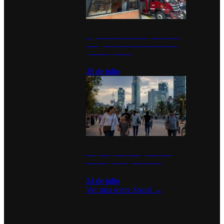
Diputados de Morena y alcaldesa
inauguran estación de bomberos
para los pueblos
28 de julio
La percepción de seguridad en
México y su impacto social
24 de julio
Ver más sobre
Social
→