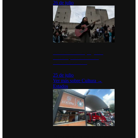
26 de julio
México Canta: Un programa
cultural que transforma la
identidad mexicana
25 de julio
Ver más sobre
Cultura
→
Estados
Diputados de Morena y alcaldesa