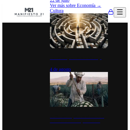
22 de julio
Ver más sobre
Economía
→
Cultura
La UNAM y la cultura del atajo
4 de agosto
El Día del Tequila: un símbolo de
identidad nacional y economía