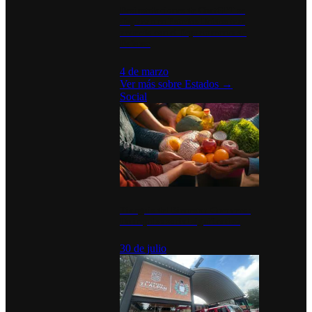
Desinstalaciones de ChatGPT se
disparan en Estados Unidos tras
acuerdo con el Departamento de
Defensa
4 de marzo
Ver más sobre
Estados
→
Social
Tianguis del Bienestar Guerrero:
Un impulso social significativo
30 de julio