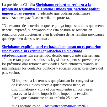
La presidenta Claudia
Sheinbaum reiteró su rechazo a la
propuesta legislativa en Estados Unidos que pretende aplicar
impuesto las remesas
, y adelantó que podrían organizarse
movilizaciones pacíficas en señal de protesta.
“No estamos de acuerdo en que se ponga impuestos a los que menos
tienen”, expresó, subrayando que esta postura se sostiene en
principios constitucionales y en la defensa de las familias mexicanas
que dependen de esos recursos.
Sheinbaum explicó que el rechazo al impuesto no es posterior,
sino previo a su eventual aprobación en el Senado
estadounidense
. En ese sentido, detalló que durante esta semana
aún no están presentes todos los legisladores, pero se prevé que en
los próximos días retomen actividades. Será entonces cuando se
intensifiquen los contactos políticos y sociales con actores clave del
país vecino.
El impuesto a las remesas que plantean los congresistas
de Estados Unidos afecta a quien menos tiene, es
discriminatorio y viola el convenio entre ambos países
para evitar la doble imposición e impedir la evasión
fiscal, que claramente en su artículo 25 dice:
“Los nacionales de…
pic.twitter.com/mMri5mNRjO