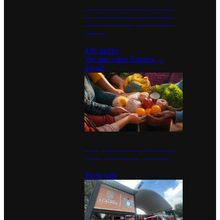
Desinstalaciones de ChatGPT se
disparan en Estados Unidos tras
acuerdo con el Departamento de
Defensa
4 de marzo
Ver más sobre
Estados
→
Social
Tianguis del Bienestar Guerrero:
Un impulso social significativo
30 de julio