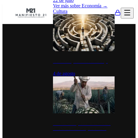
22 de julio
Ver más sobre
Economía
→
Cultura
La UNAM y la cultura del atajo
4 de agosto
El Día del Tequila: un símbolo de
identidad nacional y economía