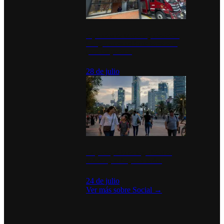
Diputados de Morena y alcaldesa
inauguran estación de bomberos
para los pueblos
28 de julio
La percepción de seguridad en
México y su impacto social
24 de julio
Ver más sobre
Social
→