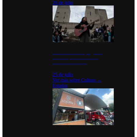
26 de julio
México Canta: Un programa
cultural que transforma la
identidad mexicana
25 de julio
Ver más sobre
Cultura
→
Estados
Diputados de Morena y alcaldesa