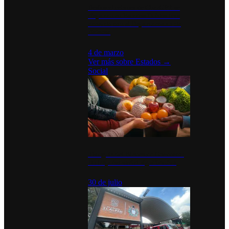
Desinstalaciones de ChatGPT se
disparan en Estados Unidos tras
acuerdo con el Departamento de
Defensa
4 de marzo
Ver más sobre
Estados
→
Social
Tianguis del Bienestar Guerrero:
Un impulso social significativo
30 de julio