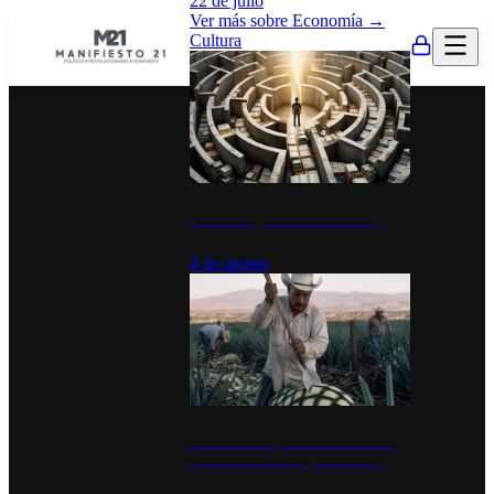
22 de julio
Ver más sobre
Economía
→
Cultura
La UNAM y la cultura del atajo
4 de agosto
El Día del Tequila: un símbolo de
identidad nacional y economía