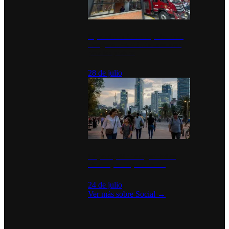
Diputados de Morena y alcaldesa
inauguran estación de bomberos
para los pueblos
28 de julio
La percepción de seguridad en
México y su impacto social
24 de julio
Ver más sobre
Social
→