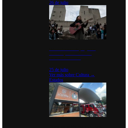
26 de julio
México Canta: Un programa
cultural que transforma la
identidad mexicana
25 de julio
Ver más sobre
Cultura
→
Estados
Diputados de Morena y alcaldesa