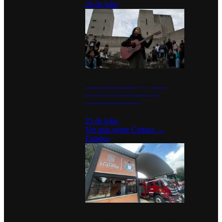
26 de julio
México Canta: Un programa
cultural que transforma la
identidad mexicana
25 de julio
Ver más sobre
Cultura
→
Estados
Diputados de Morena y alcaldesa