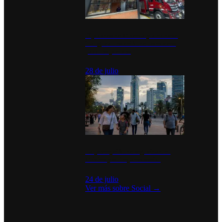
Diputados de Morena y alcaldesa
inauguran estación de bomberos
para los pueblos
28 de julio
La percepción de seguridad en
México y su impacto social
24 de julio
Ver más sobre
Social
→