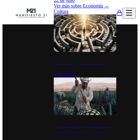
22 de julio
Ver más sobre
Economía
→
Cultura
La UNAM y la cultura del atajo
4 de agosto
El Día del Tequila: un símbolo de
identidad nacional y economía