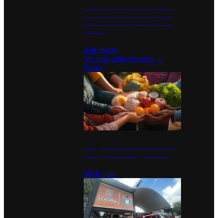
Desinstalaciones de ChatGPT se
disparan en Estados Unidos tras
acuerdo con el Departamento de
Defensa
4 de marzo
Ver más sobre
Estados
→
Social
Tianguis del Bienestar Guerrero:
Un impulso social significativo
30 de julio