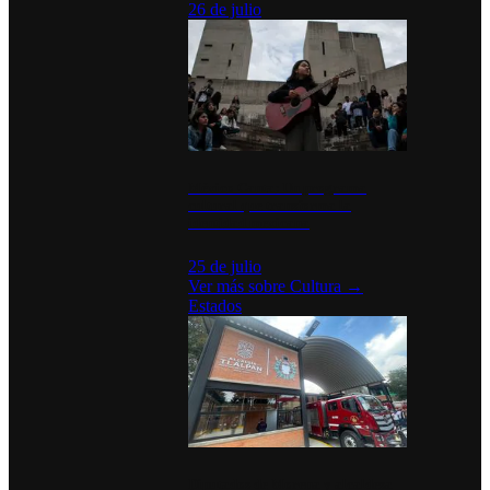
26 de julio
México Canta: Un programa
cultural que transforma la
identidad mexicana
25 de julio
Ver más sobre
Cultura
→
Estados
Diputados de Morena y alcaldesa