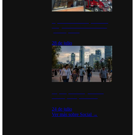
Diputados de Morena y alcaldesa
inauguran estación de bomberos
para los pueblos
28 de julio
La percepción de seguridad en
México y su impacto social
24 de julio
Ver más sobre
Social
→