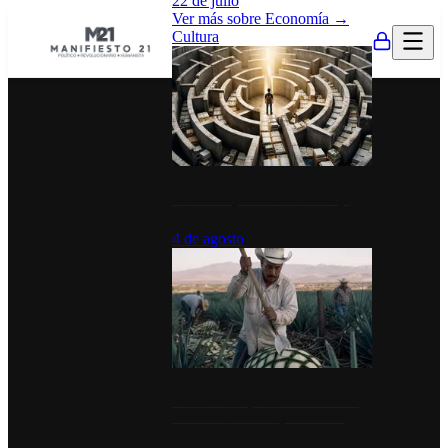
22 de julio
Ver más sobre
Economía
→
Cultura
La UNAM y la cultura del atajo
4 de agosto
El Día del Tequila: un símbolo de
identidad nacional y economía