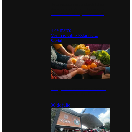
Desinstalaciones de ChatGPT se
disparan en Estados Unidos tras
acuerdo con el Departamento de
Defensa
4 de marzo
Ver más sobre
Estados
→
Social
Tianguis del Bienestar Guerrero:
Un impulso social significativo
30 de julio