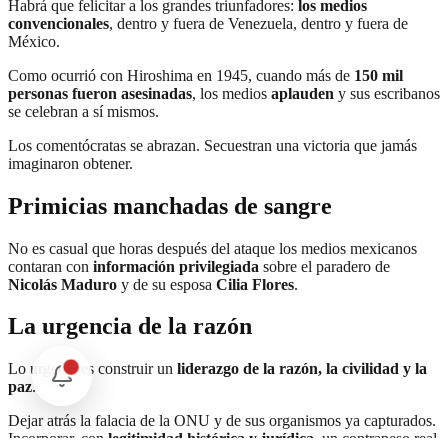
Habrá que felicitar a los grandes triunfadores:
los medios
convencionales
, dentro y fuera de Venezuela, dentro y fuera de
México.
Como ocurrió con Hiroshima en 1945, cuando más de
150 mil
personas fueron asesinadas
, los medios
aplauden
y sus escribanos
se celebran a sí mismos.
Los comentócratas se abrazan. Secuestran una victoria que jamás
imaginaron obtener.
Primicias manchadas de sangre
No es casual que horas después del ataque los medios mexicanos
contaran con
información privilegiada
sobre el paradero de
Nicolás Maduro
y de su esposa
Cilia Flores
.
La urgencia de la razón
Lo urgente es construir un
liderazgo de la razón, la civilidad y la
paz
.
Dejar atrás la falacia de la ONU y de sus organismos ya capturados.
Incorporar, con
legitimidad histórica y jurídica
, un contrapeso real