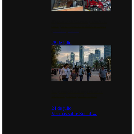
Diputados de Morena y alcaldesa
inauguran estación de bomberos
para los pueblos
28 de julio
La percepción de seguridad en
México y su impacto social
24 de julio
Ver más sobre
Social
→