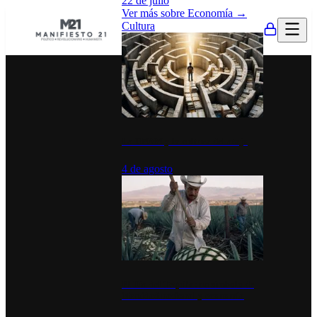
22 de julio
Ver más sobre
Economía
→
Cultura
La UNAM y la cultura del atajo
4 de agosto
El Día del Tequila: un símbolo de
identidad nacional y economía