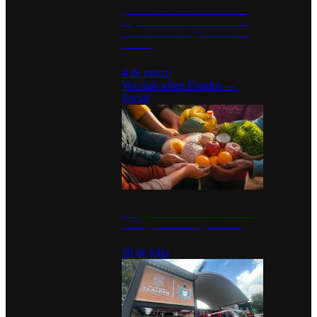
Desinstalaciones de ChatGPT se
disparan en Estados Unidos tras
acuerdo con el Departamento de
Defensa
4 de marzo
Ver más sobre
Estados
→
Social
Tianguis del Bienestar Guerrero:
Un impulso social significativo
30 de julio