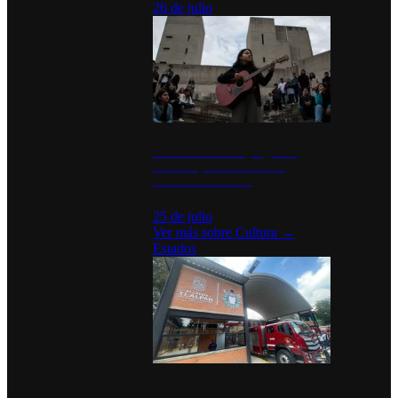
26 de julio
México Canta: Un programa
cultural que transforma la
identidad mexicana
25 de julio
Ver más sobre
Cultura
→
Estados
Diputados de Morena y alcaldesa