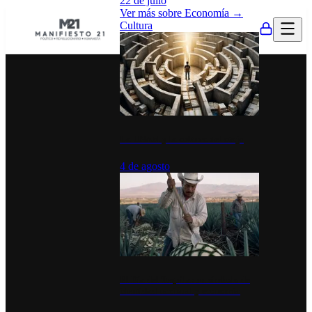
22 de julio
Ver más sobre
Economía
→
Cultura
La UNAM y la cultura del atajo
4 de agosto
El Día del Tequila: un símbolo de
identidad nacional y economía