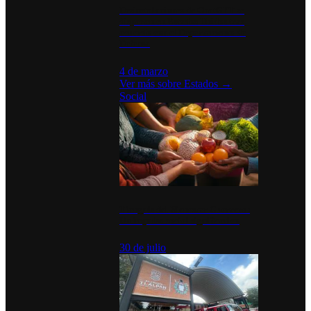
Desinstalaciones de ChatGPT se
disparan en Estados Unidos tras
acuerdo con el Departamento de
Defensa
4 de marzo
Ver más sobre
Estados
→
Social
Tianguis del Bienestar Guerrero:
Un impulso social significativo
30 de julio