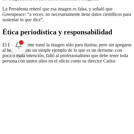
La Presidenta reiteró que esa imagen es falsa, y señaló que
Greenpeace: “a veces, no necesariamente tiene datos científicos para
sustentar lo que dice”.
Ética periodística y responsabilidad
El Independiente tomó la imagen sólo para ilustrar, pero sin apegarse
al hecho; como un simple ejemplo de lo que es un derrame, con
poca o mala intención, faltó al profesionalismo que debe tener toda
persona con tantos años en el oficio como su director Carlos
Ramírez.
Periodistas de Veracruz, con más resentimiento que investigación,
sin consultar, convirtieron una imagen “ilustrativa” en una foto del
lugar del desastre como si fuera real.
Conclusión
La guerra sucia en Veracruz continúa, ya lleva dos años y sigue.