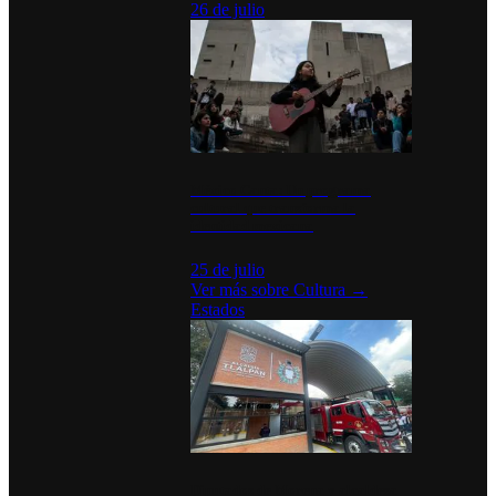
26 de julio
México Canta: Un programa
cultural que transforma la
identidad mexicana
25 de julio
Ver más sobre
Cultura
→
Estados
Diputados de Morena y alcaldesa