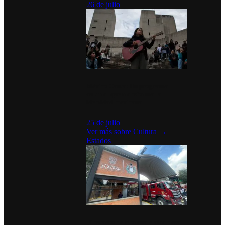
26 de julio
México Canta: Un programa
cultural que transforma la
identidad mexicana
25 de julio
Ver más sobre
Cultura
→
Estados
Diputados de Morena y alcaldesa