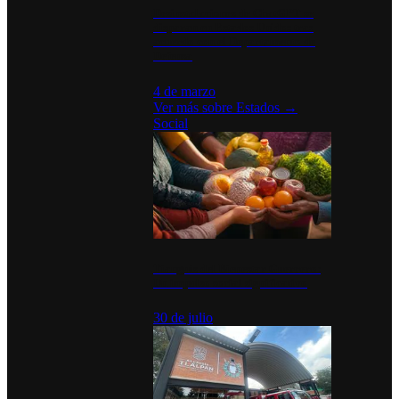
Desinstalaciones de ChatGPT se
disparan en Estados Unidos tras
acuerdo con el Departamento de
Defensa
4 de marzo
Ver más sobre
Estados
→
Social
Tianguis del Bienestar Guerrero:
Un impulso social significativo
30 de julio