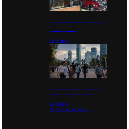
Diputados de Morena y alcaldesa
inauguran estación de bomberos
para los pueblos
28 de julio
La percepción de seguridad en
México y su impacto social
24 de julio
Ver más sobre
Social
→