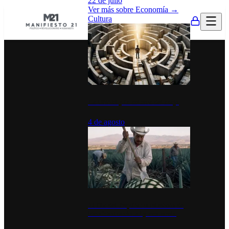
22 de julio
Ver más sobre
Economía
→
Cultura
La UNAM y la cultura del atajo
4 de agosto
El Día del Tequila: un símbolo de
identidad nacional y economía