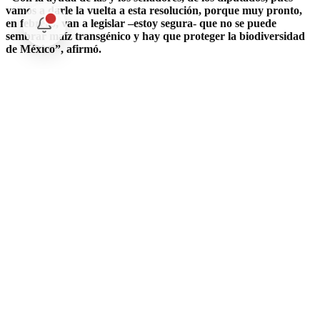
vamos a darle la vuelta a esta resolución, porque muy pronto,
en febrero, van a legislar –estoy segura- que no se puede
sembrar maíz transgénico y hay que proteger la biodiversidad
de México”, afirmó.
Parlamentarios de ambas cámaras manifestaron su respaldo a la
iniciativa, la cual comenzaría a debatirse a principios de año para
beneficio de una población que consume anualmente alrededor de
24 millones de toneladas de maíz blanco no transgénico.
Prensa Latina/arb/las
Comentarios
Cargando comentarios...