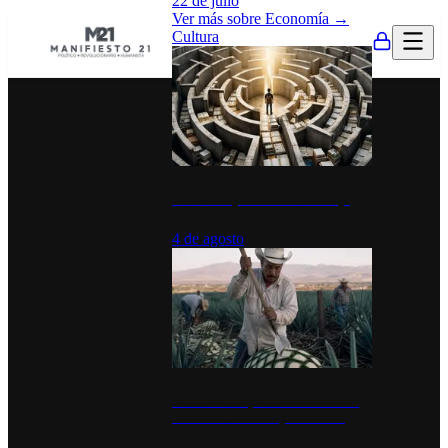
22 de julio
Ver más sobre
Economía
→
Cultura
La UNAM y la cultura del atajo
4 de agosto
El Día del Tequila: un símbolo de
identidad nacional y economía