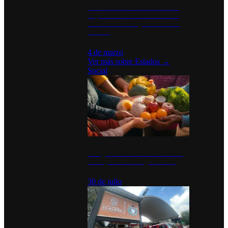
Desinstalaciones de ChatGPT se
disparan en Estados Unidos tras
acuerdo con el Departamento de
Defensa
4 de marzo
Ver más sobre
Estados
→
Social
Tianguis del Bienestar Guerrero:
Un impulso social significativo
30 de julio