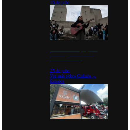
26 de julio
México Canta: Un programa
cultural que transforma la
identidad mexicana
25 de julio
Ver más sobre
Cultura
→
Estados
Diputados de Morena y alcaldesa