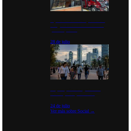
Diputados de Morena y alcaldesa
inauguran estación de bomberos
para los pueblos
28 de julio
La percepción de seguridad en
México y su impacto social
24 de julio
Ver más sobre
Social
→