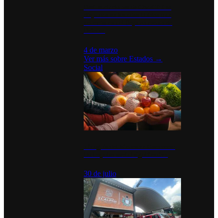
Desinstalaciones de ChatGPT se
disparan en Estados Unidos tras
acuerdo con el Departamento de
Defensa
4 de marzo
Ver más sobre
Estados
→
Social
Tianguis del Bienestar Guerrero:
Un impulso social significativo
30 de julio