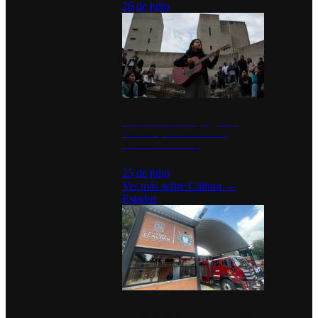
26 de julio
México Canta: Un programa
cultural que transforma la
identidad mexicana
25 de julio
Ver más sobre
Cultura
→
Estados
Diputados de Morena y alcaldesa