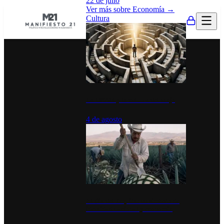
22 de julio
Ver más sobre
Economía
→
Cultura
La UNAM y la cultura del atajo
4 de agosto
El Día del Tequila: un símbolo de
identidad nacional y economía