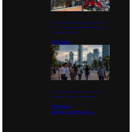
Diputados de Morena y alcaldesa
inauguran estación de bomberos
para los pueblos
28 de julio
La percepción de seguridad en
México y su impacto social
24 de julio
Ver más sobre
Social
→