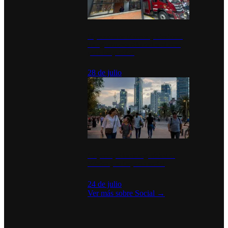
Diputados de Morena y alcaldesa
inauguran estación de bomberos
para los pueblos
28 de julio
La percepción de seguridad en
México y su impacto social
24 de julio
Ver más sobre
Social
→