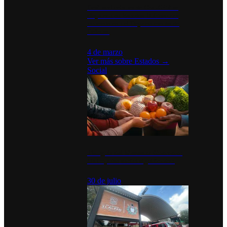
Desinstalaciones de ChatGPT se
disparan en Estados Unidos tras
acuerdo con el Departamento de
Defensa
4 de marzo
Ver más sobre
Estados
→
Social
Tianguis del Bienestar Guerrero:
Un impulso social significativo
30 de julio