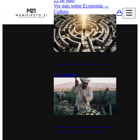
22 de julio
Ver más sobre
Economía
→
Cultura
La UNAM y la cultura del atajo
4 de agosto
El Día del Tequila: un símbolo de
identidad nacional y economía