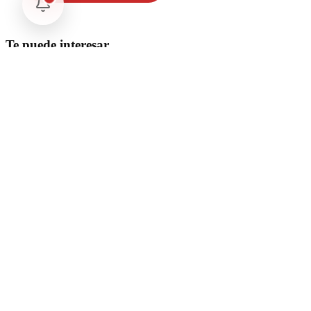
Te puede interesar
Internacional
SpaceX Luna 2026: Implicaciones para la Exploración Espacial
Internacional
El arbitraje internacional en México: un triunfo para la
soberanía