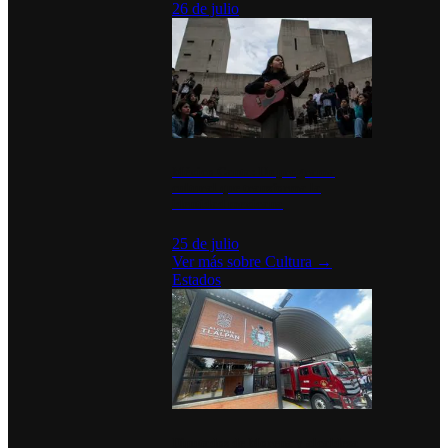
26 de julio
México Canta: Un programa
cultural que transforma la
identidad mexicana
25 de julio
Ver más sobre
Cultura
→
Estados
Diputados de Morena y alcaldesa