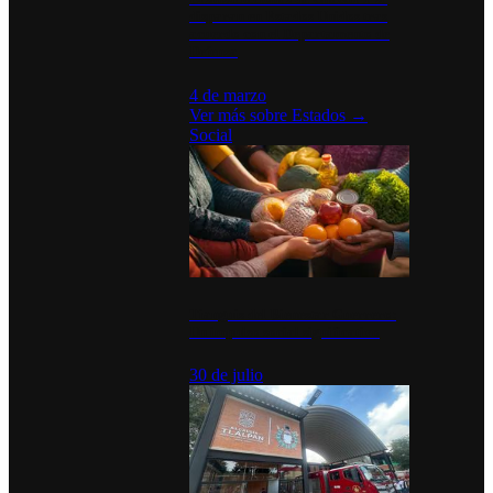
disparan en Estados Unidos tras
acuerdo con el Departamento de
Defensa
4 de marzo
Ver más sobre
Estados
→
Social
Tianguis del Bienestar Guerrero:
Un impulso social significativo
30 de julio