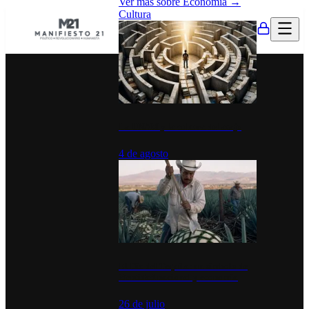
Ver más sobre
Economía
→
Cultura
La UNAM y la cultura del atajo
4 de agosto
El Día del Tequila: un símbolo de
identidad nacional y economía
26 de julio