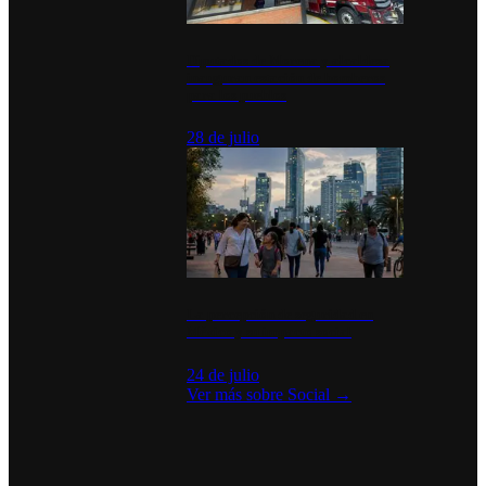
Diputados de Morena y alcaldesa
inauguran estación de bomberos
para los pueblos
28 de julio
La percepción de seguridad en
México y su impacto social
24 de julio
Ver más sobre
Social
→