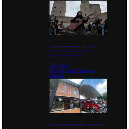
México Canta: Un programa
cultural que transforma la
identidad mexicana
25 de julio
Ver más sobre
Cultura
→
Estados
Diputados de Morena y alcaldesa
inauguran estación de bomberos