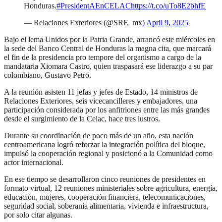
Honduras.
#PresidentAEnCELAC
https://t.co/uTo8E2bhfE
— Relaciones Exteriores (@SRE_mx)
April 9, 2025
Bajo el lema Unidos por la Patria Grande, arrancó este miércoles en
la sede del Banco Central de Honduras la magna cita, que marcará
el fin de la presidencia pro tempore del organismo a cargo de la
mandataria Xiomara Castro, quien traspasará ese liderazgo a su par
colombiano, Gustavo Petro.
A la reunión asisten 11 jefas y jefes de Estado, 14 ministros de
Relaciones Exteriores, seis vicecancilleres y embajadores, una
participación considerada por los anfitriones entre las más grandes
desde el surgimiento de la Celac, hace tres lustros.
Durante su coordinación de poco más de un año, esta nación
centroamericana logró reforzar la integración política del bloque,
impulsó la cooperación regional y posicionó a la Comunidad como
actor internacional.
En ese tiempo se desarrollaron cinco reuniones de presidentes en
formato virtual, 12 reuniones ministeriales sobre agricultura, energía,
educación, mujeres, cooperación financiera, telecomunicaciones,
seguridad social, soberanía alimentaria, vivienda e infraestructura,
por solo citar algunas.