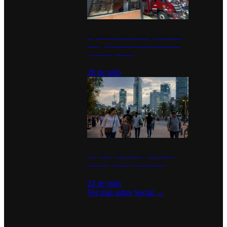
Diputados de Morena y alcaldesa
inauguran estación de bomberos
para los pueblos
28 de julio
La percepción de seguridad en
México y su impacto social
24 de julio
Ver más sobre
Social
→