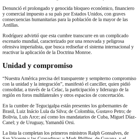
Denunció el prolongado y genocida bloqueo económico, financiero
y comercial impuesto a su país por Estados Unidos, con graves
consecuencias humanitarias para la población de la mayor de las
Antillas.
Rodríguez advirtió que esta cumbre transcurre en un complicado
escenario mundial, caracterizado por una renovada y peligrosa
ofensiva imperialista, que busca rediseñar el sistema internacional y
reactivar la aplicación de la Doctrina Monroe.
Unidad y compromiso
“Nuestra América precisa del transparente y sempiterno compromiso
con la unidad y la integración”, manifestó el canciller, quien pidió
consolidar, a través de la Celac, la participación y liderazgo de la
región en foros multilaterales y otros espacios de concertación.
En la cumbre de Tegucigalpa están presentes los gobernantes de
Brasil, Luiz Inácio Lula da Silva; de Colombia, Gustavo Petro; de
Bolivia, Luis Arce; así como los mandatarios de Cuba, Miguel Díaz-
Canel; y de Uruguay, Yamandú Orsi.
La lista la completan los primeros ministros Ralph Gonsalves, de
San Vicente y las Granadinas; y Mark Phillips, de Guyana, y el