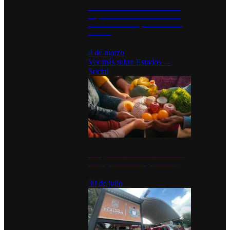
Desinstalaciones de ChatGPT se
disparan en Estados Unidos tras
acuerdo con el Departamento de
Defensa
4 de marzo
Ver más sobre
Estados
→
Social
Tianguis del Bienestar Guerrero:
Un impulso social significativo
30 de julio