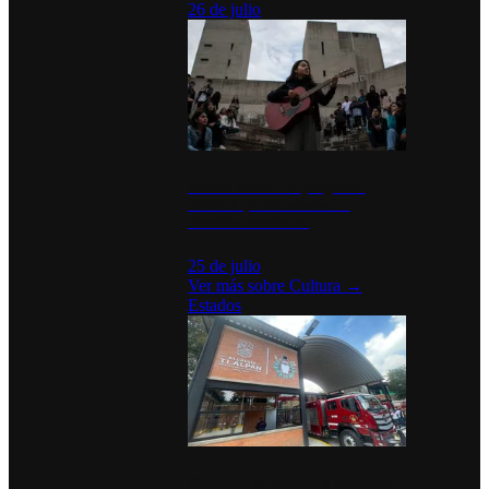
26 de julio
México Canta: Un programa
cultural que transforma la
identidad mexicana
25 de julio
Ver más sobre
Cultura
→
Estados
Diputados de Morena y alcaldesa