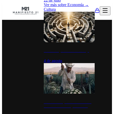
22 de julio
Ver más sobre
Economía
→
Cultura
La UNAM y la cultura del atajo
4 de agosto
El Día del Tequila: un símbolo de
identidad nacional y economía