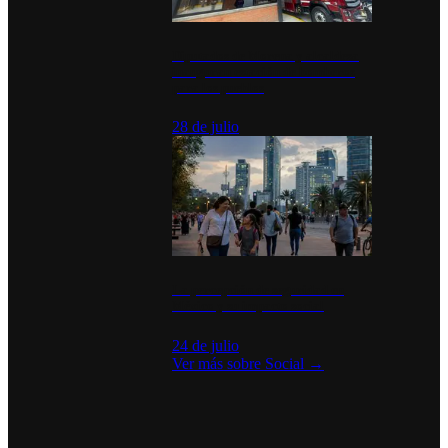
Diputados de Morena y alcaldesa
inauguran estación de bomberos
para los pueblos
28 de julio
La percepción de seguridad en
México y su impacto social
24 de julio
Ver más sobre
Social
→