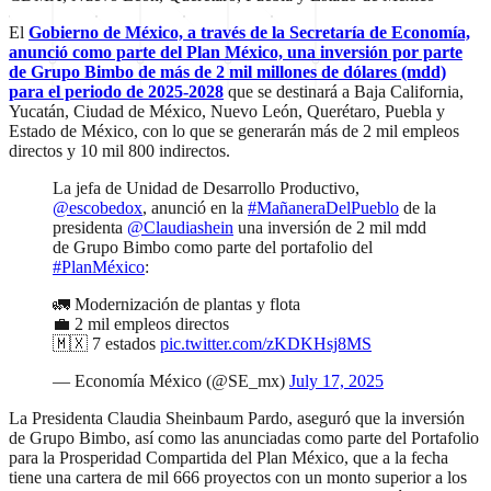
El
Gobierno de México, a través de la Secretaría de Economía,
anunció como parte del Plan México, una inversión por parte
de Grupo Bimbo de más de 2 mil millones de dólares (mdd)
para el periodo de 2025-2028
que se destinará a Baja California,
Yucatán, Ciudad de México, Nuevo León, Querétaro, Puebla y
Estado de México, con lo que se generarán más de 2 mil empleos
directos y 10 mil 800 indirectos.
La jefa de Unidad de Desarrollo Productivo,
@escobedox
, anunció en la
#MañaneraDelPueblo
de la
presidenta
@Claudiashein
una inversión de 2 mil mdd
de Grupo Bimbo como parte del portafolio del
#PlanMéxico
:
🚛 Modernización de plantas y flota
💼 2 mil empleos directos
🇲🇽 7 estados
pic.twitter.com/zKDKHsj8MS
— Economía México (@SE_mx)
July 17, 2025
La Presidenta Claudia Sheinbaum Pardo, aseguró que la inversión
de Grupo Bimbo, así como las anunciadas como parte del Portafolio
para la Prosperidad Compartida del Plan México, que a la fecha
tiene una cartera de mil 666 proyectos con un monto superior a los