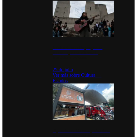
México Canta: Un programa
cultural que transforma la
identidad mexicana
25 de julio
Ver más sobre
Cultura
→
Estados
Diputados de Morena y alcaldesa
inauguran estación de bomberos