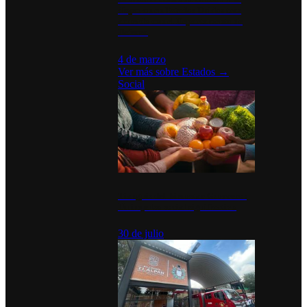
disparan en Estados Unidos tras
acuerdo con el Departamento de
Defensa
4 de marzo
Ver más sobre
Estados
→
Social
Tianguis del Bienestar Guerrero:
Un impulso social significativo
30 de julio