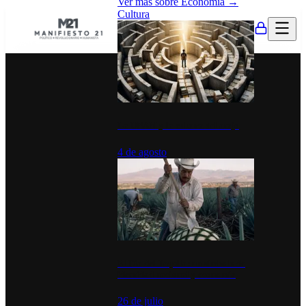
Ver más sobre
Economía
→
Cultura
La UNAM y la cultura del atajo
4 de agosto
El Día del Tequila: un símbolo de
identidad nacional y economía
26 de julio