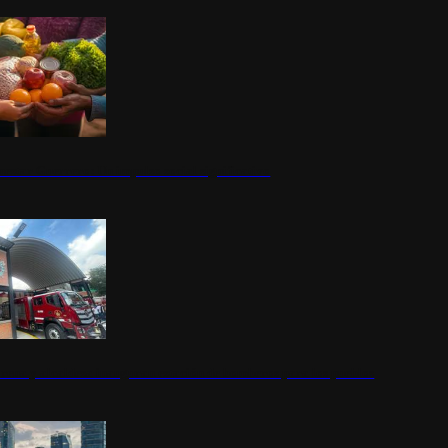
nestar Guerrero: Un impulso social significativo
rena y alcaldesa inauguran estación de bomberos para los pueblos