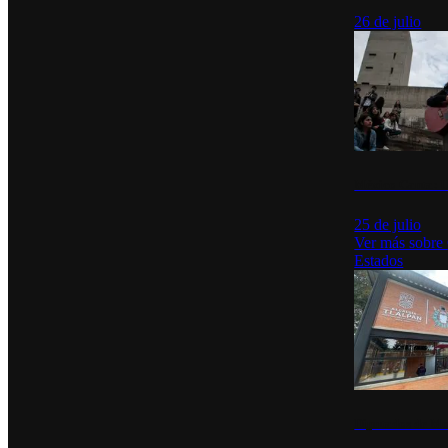
26 de julio
México Canta: U
25 de julio
Ver más sobre
Estados
Diputados de Mo