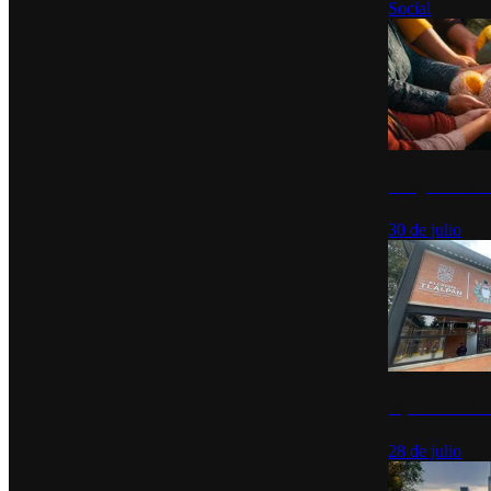
Social
Tianguis del Bie
30 de julio
Diputados de Mo
28 de julio