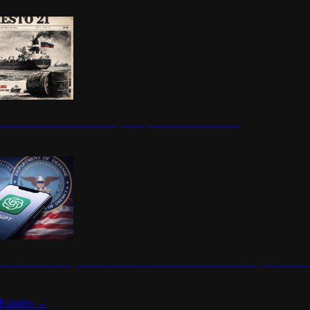
ermite durante un mes la compra de petróleo ruso en tránsito
s de ChatGPT se disparan en Estados Unidos tras acuerdo con el Departamento 
Estados
→