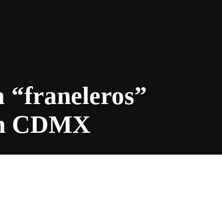
a “franeleros”
en CDMX