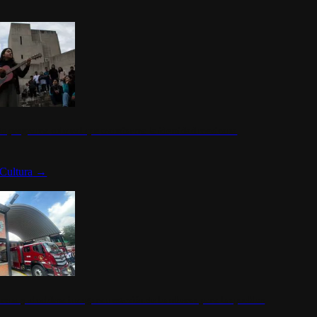
n programa cultural que transforma la identidad mexicana
Cultura
→
rena y alcaldesa inauguran estación de bomberos para los pueblos