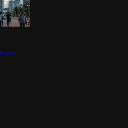
 seguridad en México y su impacto social
Social
→