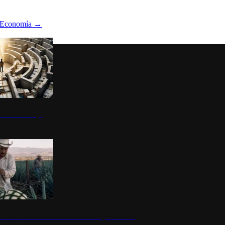
Economía
→
ltura del atajo
la: un símbolo de identidad nacional y economía