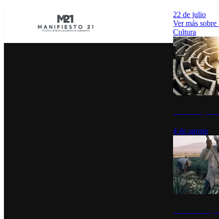
22 de julio
Ver más sobre
Cultura
La UNAM y la cu
4 de agosto
El Día del Tequi