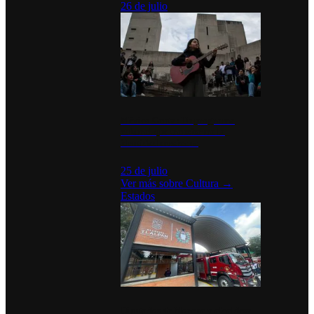
26 de julio
México Canta: Un programa
cultural que transforma la
identidad mexicana
25 de julio
Ver más sobre
Cultura
→
Estados
Diputados de Morena y alcaldesa