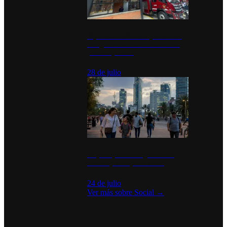
Diputados de Morena y alcaldesa
inauguran estación de bomberos
para los pueblos
28 de julio
La percepción de seguridad en
México y su impacto social
24 de julio
Ver más sobre
Social
→