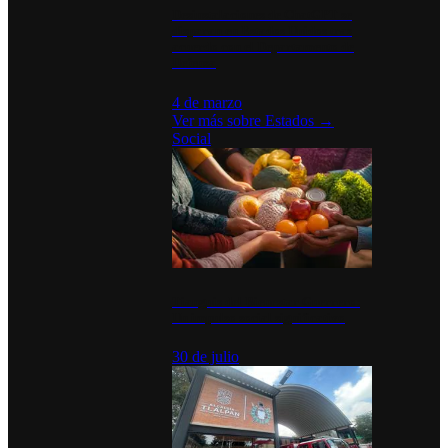
Desinstalaciones de ChatGPT se
disparan en Estados Unidos tras
acuerdo con el Departamento de
Defensa
4 de marzo
Ver más sobre
Estados
→
Social
Tianguis del Bienestar Guerrero:
Un impulso social significativo
30 de julio