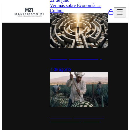
22 de julio
Ver más sobre
Economía
→
Cultura
La UNAM y la cultura del atajo
4 de agosto
El Día del Tequila: un símbolo de
identidad nacional y economía