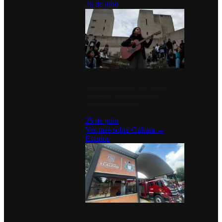
26 de julio
México Canta: Un programa
cultural que transforma la
identidad mexicana
25 de julio
Ver más sobre
Cultura
→
Estados
Diputados de Morena y alcaldesa