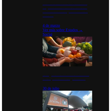
Desinstalaciones de ChatGPT se
disparan en Estados Unidos tras
acuerdo con el Departamento de
Defensa
4 de marzo
Ver más sobre
Estados
→
Social
Tianguis del Bienestar Guerrero:
Un impulso social significativo
30 de julio