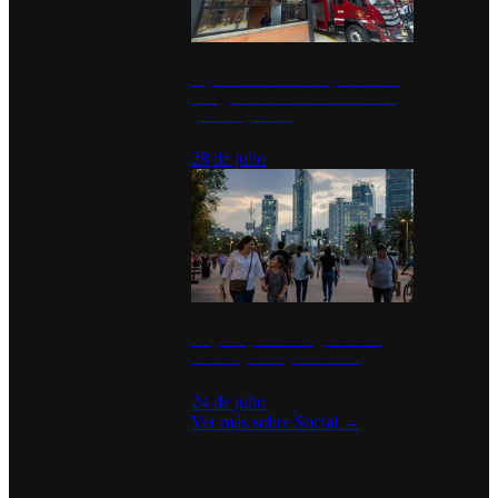
Diputados de Morena y alcaldesa
inauguran estación de bomberos
para los pueblos
28 de julio
La percepción de seguridad en
México y su impacto social
24 de julio
Ver más sobre
Social
→