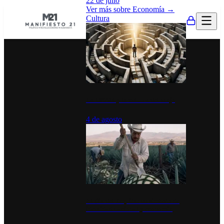
22 de julio
Ver más sobre
Economía
→
Cultura
La UNAM y la cultura del atajo
4 de agosto
El Día del Tequila: un símbolo de
identidad nacional y economía