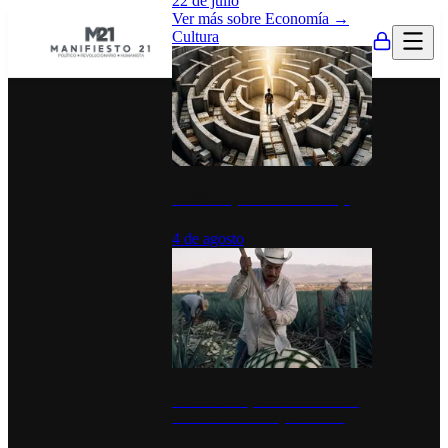
22 de julio
Ver más sobre
Economía
→
Cultura
La UNAM y la cultura del atajo
4 de agosto
El Día del Tequila: un símbolo de
identidad nacional y economía