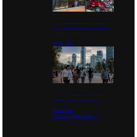
Diputados de Morena y alcaldesa
inauguran estación de bomberos
para los pueblos
28 de julio
La percepción de seguridad en
México y su impacto social
24 de julio
Ver más sobre
Social
→