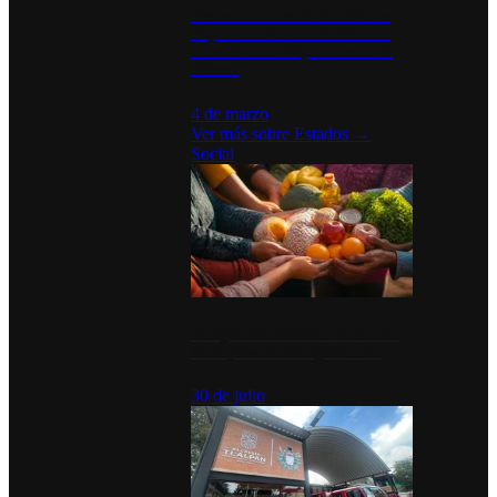
Desinstalaciones de ChatGPT se
disparan en Estados Unidos tras
acuerdo con el Departamento de
Defensa
4 de marzo
Ver más sobre
Estados
→
Social
Tianguis del Bienestar Guerrero:
Un impulso social significativo
30 de julio