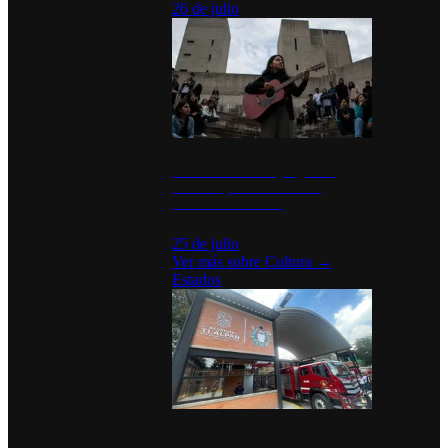
26 de julio
México Canta: Un programa
cultural que transforma la
identidad mexicana
25 de julio
Ver más sobre
Cultura
→
Estados
Diputados de Morena y alcaldesa