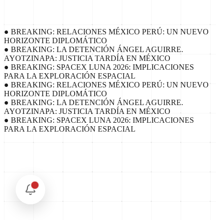
●
BREAKING:
RELACIONES MÉXICO PERÚ: UN NUEVO
HORIZONTE DIPLOMÁTICO
●
BREAKING:
LA DETENCIÓN ÁNGEL AGUIRRE.
AYOTZINAPA: JUSTICIA TARDÍA EN MÉXICO
●
BREAKING:
SPACEX LUNA 2026: IMPLICACIONES
PARA LA EXPLORACIÓN ESPACIAL
●
BREAKING:
RELACIONES MÉXICO PERÚ: UN NUEVO
HORIZONTE DIPLOMÁTICO
●
BREAKING:
LA DETENCIÓN ÁNGEL AGUIRRE.
AYOTZINAPA: JUSTICIA TARDÍA EN MÉXICO
●
BREAKING:
SPACEX LUNA 2026: IMPLICACIONES
PARA LA EXPLORACIÓN ESPACIAL
ECONOMÍA