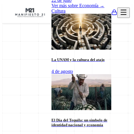
22 de julio
Ver más sobre
Economía
→
Cultura
La UNAM y la cultura del atajo
4 de agosto
Explorar por
Categorías
El Día del Tequila: un símbolo de
identidad nacional y economía