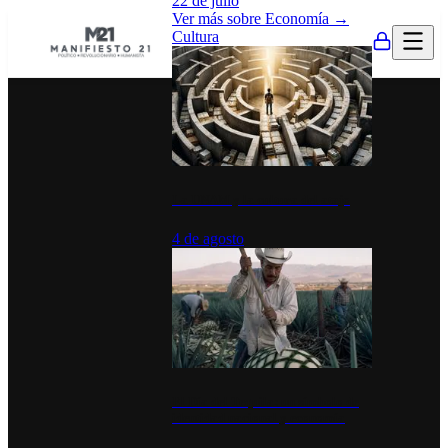
22 de julio
Ver más sobre
Economía
→
Cultura
La UNAM y la cultura del atajo
4 de agosto
El Día del Tequila: un símbolo de
identidad nacional y economía