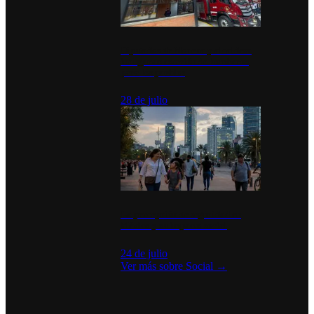
Diputados de Morena y alcaldesa
inauguran estación de bomberos
para los pueblos
28 de julio
La percepción de seguridad en
México y su impacto social
24 de julio
Ver más sobre
Social
→