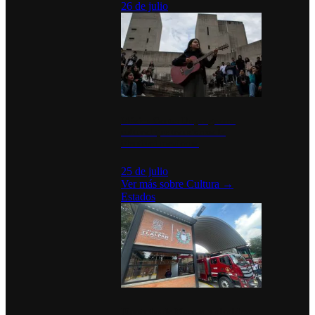
26 de julio
México Canta: Un programa
cultural que transforma la
identidad mexicana
25 de julio
Ver más sobre
Cultura
→
Estados
Diputados de Morena y alcaldesa