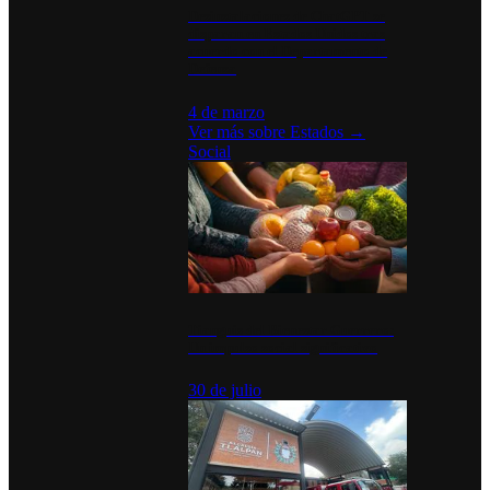
Desinstalaciones de ChatGPT se
disparan en Estados Unidos tras
acuerdo con el Departamento de
Defensa
4 de marzo
Ver más sobre
Estados
→
Social
Tianguis del Bienestar Guerrero:
Un impulso social significativo
30 de julio