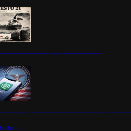
ermite durante un mes la compra de petróleo ruso en tránsito
s de ChatGPT se disparan en Estados Unidos tras acuerdo con el Departamento 
Estados
→