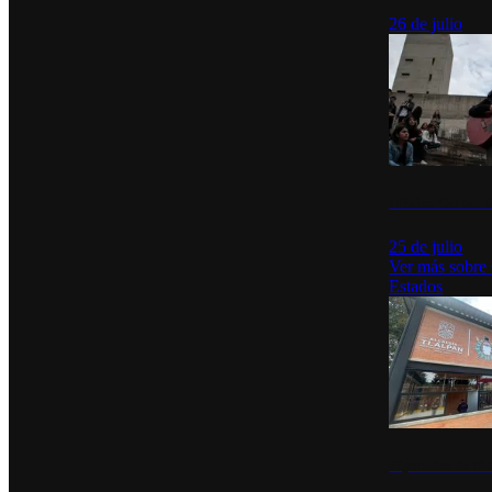
26 de julio
México Canta: U
25 de julio
Ver más sobre
Estados
Diputados de Mo