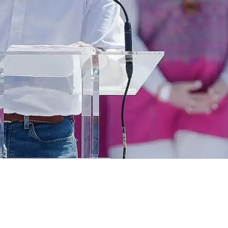
es del fraude
ar reforma
tica