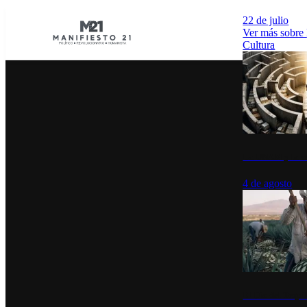
22 de julio
Ver más sobre
Cultura
La UNAM y la cu
4 de agosto
El Día del Tequi