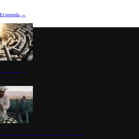
Economía
→
ltura del atajo
la: un símbolo de identidad nacional y economía