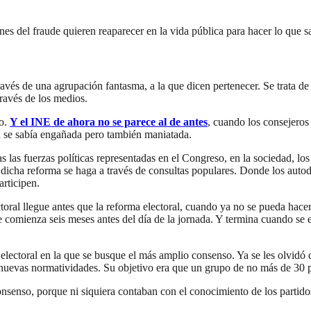
anes del fraude quieren reaparecer en la vida pública para hacer lo que
avés de una agrupación fantasma, a la que dicen pertenecer. Se trata de
ravés de los medios.
vo.
Y el INE de ahora no se parece al de antes
, cuando los consejeros
ón se sabía engañada pero también maniatada.
las fuerzas políticas representadas en el Congreso, en la sociedad, los 
 dicha reforma se haga a través de consultas populares. Donde los autod
articipen.
toral llegue antes que la reforma electoral, cuando ya no se pueda hacer
e comienza seis meses antes del día de la jornada. Y termina cuando se e
lectoral en la que se busque el más amplio consenso. Ya se les olvidó q
nuevas normatividades. Su objetivo era que un grupo de no más de 30 pe
senso, porque ni siquiera contaban con el conocimiento de los partidos 