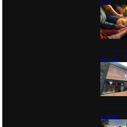
Social
Tianguis del Bie
30 de julio
Diputados de Mo
28 de julio