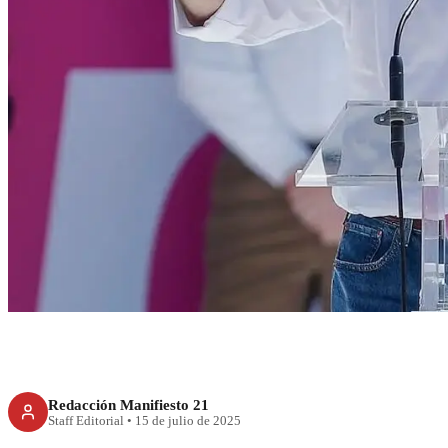
RECIENTE
Viejos guardian
intentan fren
democrá
Redacción Manifiesto 21
Staff Editorial
•
15 de julio de 2025