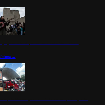
n programa cultural que transforma la identidad mexicana
Cultura
→
rena y alcaldesa inauguran estación de bomberos para los pueblos