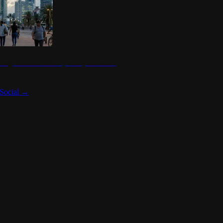
 seguridad en México y su impacto social
Social
→