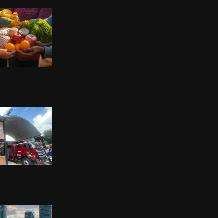
nestar Guerrero: Un impulso social significativo
rena y alcaldesa inauguran estación de bomberos para los pueblos