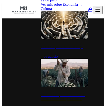
22 de julio
Ver más sobre
Economía
→
Cultura
La UNAM y la cultura del atajo
4 de agosto
El Día del Tequila: un símbolo de
identidad nacional y economía