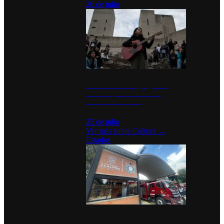
26 de julio
México Canta: Un programa
cultural que transforma la
identidad mexicana
25 de julio
Ver más sobre
Cultura
→
Estados
Diputados de Morena y alcaldesa