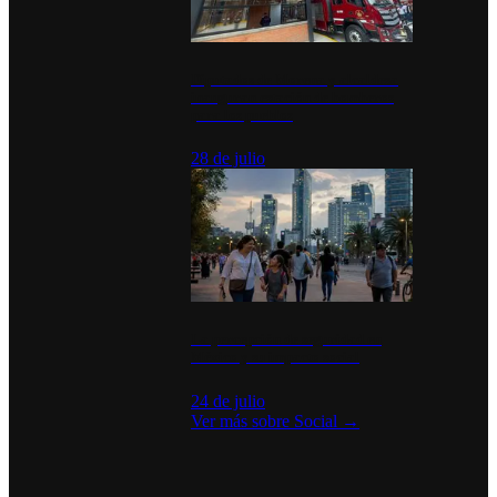
Diputados de Morena y alcaldesa
inauguran estación de bomberos
para los pueblos
28 de julio
La percepción de seguridad en
México y su impacto social
24 de julio
Ver más sobre
Social
→