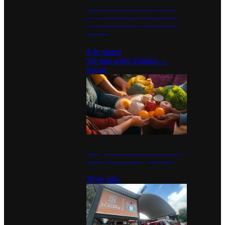
Desinstalaciones de ChatGPT se
disparan en Estados Unidos tras
acuerdo con el Departamento de
Defensa
4 de marzo
Ver más sobre
Estados
→
Social
Tianguis del Bienestar Guerrero:
Un impulso social significativo
30 de julio