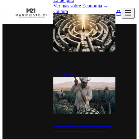
22 de julio
Ver más sobre
Economía
→
Cultura
La UNAM y la cultura del atajo
4 de agosto
El Día del Tequila: un símbolo de
identidad nacional y economía