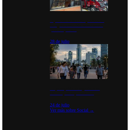
Diputados de Morena y alcaldesa
inauguran estación de bomberos
para los pueblos
28 de julio
La percepción de seguridad en
México y su impacto social
24 de julio
Ver más sobre
Social
→