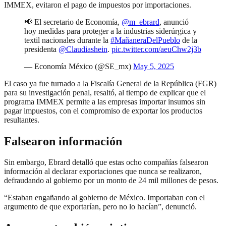
IMMEX, evitaron el pago de impuestos por importaciones.
📢 El secretario de Economía,
@m_ebrard
, anunció
hoy medidas para proteger a la industrias siderúrgica y
textil nacionales durante la
#MañaneraDelPueblo
de la
presidenta
@Claudiashein
.
pic.twitter.com/aeuChw2j3b
— Economía México (@SE_mx)
May 5, 2025
El caso ya fue turnado a la Fiscalía General de la República (FGR)
para su investigación penal, resaltó, al tiempo de explicar que el
programa IMMEX permite a las empresas importar insumos sin
pagar impuestos, con el compromiso de exportar los productos
resultantes.
Falsearon información
Sin embargo, Ebrard detalló que estas ocho compañías falsearon
información al declarar exportaciones que nunca se realizaron,
defraudando al gobierno por un monto de 24 mil millones de pesos.
“Estaban engañando al gobierno de México. Importaban con el
argumento de que exportarían, pero no lo hacían”, denunció.