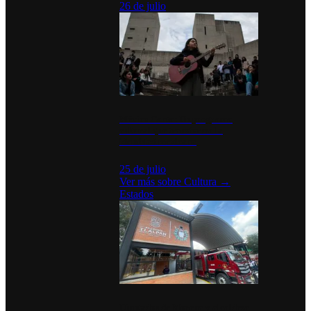
26 de julio
México Canta: Un programa
cultural que transforma la
identidad mexicana
25 de julio
Ver más sobre
Cultura
→
Estados
Diputados de Morena y alcaldesa