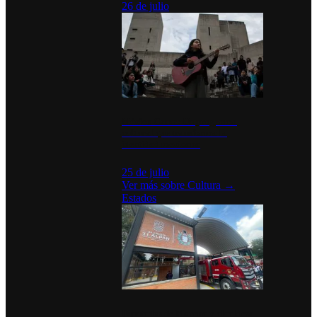
26 de julio
México Canta: Un programa
cultural que transforma la
identidad mexicana
25 de julio
Ver más sobre
Cultura
→
Estados
Diputados de Morena y alcaldesa