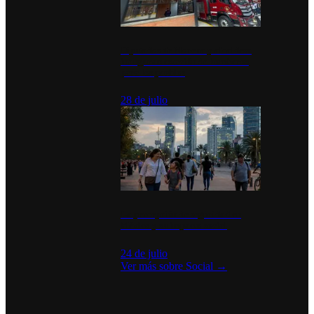
Diputados de Morena y alcaldesa
inauguran estación de bomberos
para los pueblos
28 de julio
La percepción de seguridad en
México y su impacto social
24 de julio
Ver más sobre
Social
→