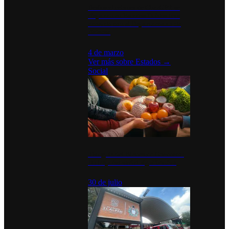
Desinstalaciones de ChatGPT se
disparan en Estados Unidos tras
acuerdo con el Departamento de
Defensa
4 de marzo
Ver más sobre
Estados
→
Social
Tianguis del Bienestar Guerrero:
Un impulso social significativo
30 de julio