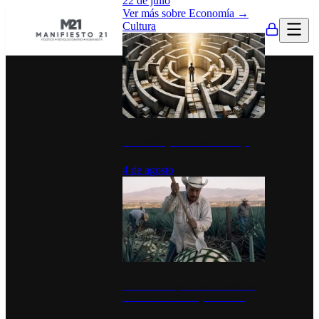
22 de julio
Ver más sobre
Economía
→
Cultura
La UNAM y la cultura del atajo
4 de agosto
El Día del Tequila: un símbolo de
identidad nacional y economía