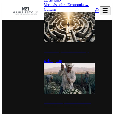
22 de julio
Ver más sobre
Economía
→
Cultura
La UNAM y la cultura del atajo
4 de agosto
El Día del Tequila: un símbolo de
identidad nacional y economía