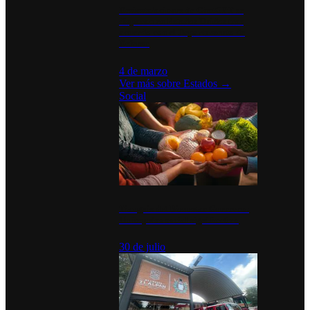
Desinstalaciones de ChatGPT se
disparan en Estados Unidos tras
acuerdo con el Departamento de
Defensa
4 de marzo
Ver más sobre
Estados
→
Social
Tianguis del Bienestar Guerrero:
Un impulso social significativo
30 de julio