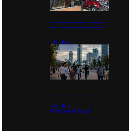
Diputados de Morena y alcaldesa
inauguran estación de bomberos
para los pueblos
28 de julio
La percepción de seguridad en
México y su impacto social
24 de julio
Ver más sobre
Social
→