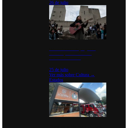
26 de julio
México Canta: Un programa
cultural que transforma la
identidad mexicana
25 de julio
Ver más sobre
Cultura
→
Estados
Diputados de Morena y alcaldesa