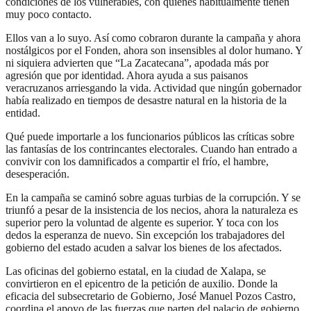
condiciones de los vulnerables, con quienes habitualmente tienen
muy poco contacto.
Ellos van a lo suyo. Así como cobraron durante la campaña y ahora
nostálgicos por el Fonden, ahora son insensibles al dolor humano. Y
ni siquiera advierten que “La Zacatecana”, apodada más por
agresión que por identidad. Ahora ayuda a sus paisanos
veracruzanos arriesgando la vida. Actividad que ningún gobernador
había realizado en tiempos de desastre natural en la historia de la
entidad.
Qué puede importarle a los funcionarios públicos las críticas sobre
las fantasías de los contrincantes electorales. Cuando han entrado a
convivir con los damnificados a compartir el frío, el hambre,
desesperación.
En la campaña se caminó sobre aguas turbias de la corrupción. Y se
triunfó a pesar de la insistencia de los necios, ahora la naturaleza es
superior pero la voluntad de algente es superior. Y toca con los
dedos la esperanza de nuevo. Sin excepción los trabajadores del
gobierno del estado acuden a salvar los bienes de los afectados.
Las oficinas del gobierno estatal, en la ciudad de Xalapa, se
convirtieron en el epicentro de la petición de auxilio. Donde la
eficacia del subsecretario de Gobierno, José Manuel Pozos Castro,
coordina el apoyo de las fuerzas que parten del palacio de gobierno