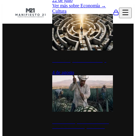
22 de julio
Ver más sobre
Economía
→
Cultura
La UNAM y la cultura del atajo
4 de agosto
El Día del Tequila: un símbolo de
identidad nacional y economía