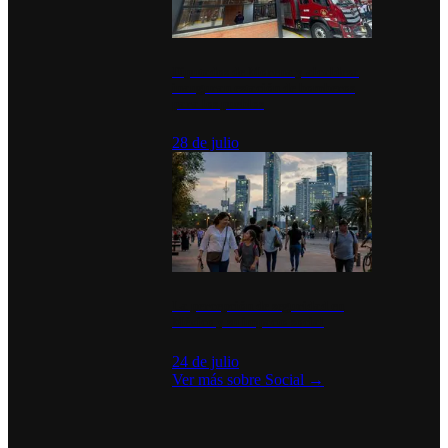
Diputados de Morena y alcaldesa
inauguran estación de bomberos
para los pueblos
28 de julio
La percepción de seguridad en
México y su impacto social
24 de julio
Ver más sobre
Social
→