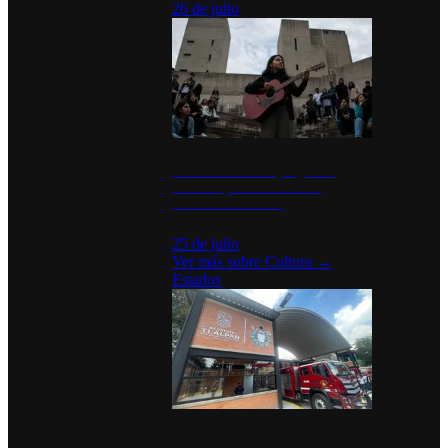
26 de julio
México Canta: Un programa
cultural que transforma la
identidad mexicana
25 de julio
Ver más sobre
Cultura
→
Estados
Diputados de Morena y alcaldesa