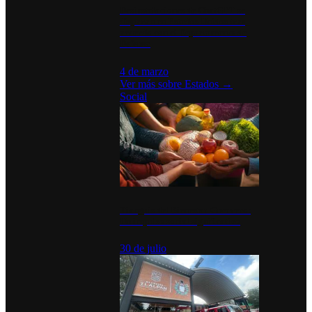
Desinstalaciones de ChatGPT se
disparan en Estados Unidos tras
acuerdo con el Departamento de
Defensa
4 de marzo
Ver más sobre
Estados
→
Social
Tianguis del Bienestar Guerrero:
Un impulso social significativo
30 de julio