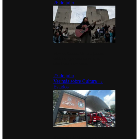
26 de julio
México Canta: Un programa
cultural que transforma la
identidad mexicana
25 de julio
Ver más sobre
Cultura
→
Estados
Diputados de Morena y alcaldesa