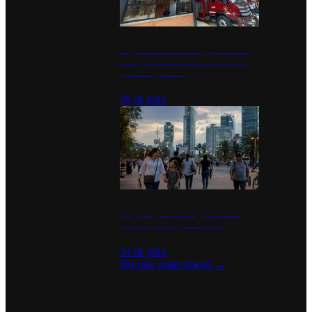
Diputados de Morena y alcaldesa
inauguran estación de bomberos
para los pueblos
28 de julio
La percepción de seguridad en
México y su impacto social
24 de julio
Ver más sobre
Social
→