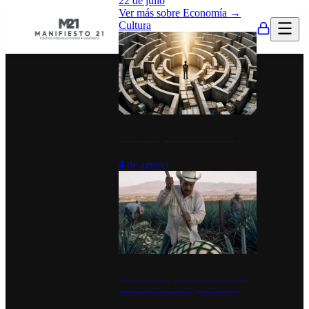
22 de julio
Ver más sobre
Economía
→
Cultura
La UNAM y la cultura del atajo
4 de agosto
El Día del Tequila: un símbolo de
identidad nacional y economía