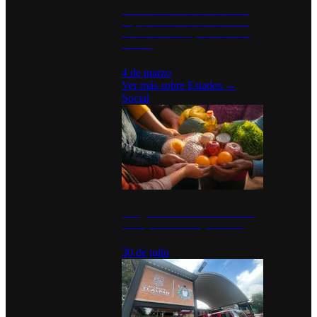
Desinstalaciones de ChatGPT se
disparan en Estados Unidos tras
acuerdo con el Departamento de
Defensa
4 de marzo
Ver más sobre
Estados
→
Social
Tianguis del Bienestar Guerrero:
Un impulso social significativo
30 de julio