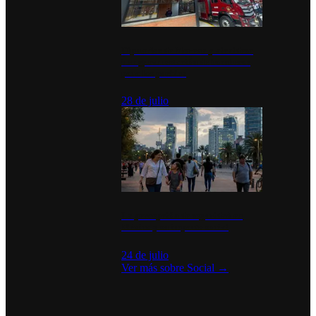
Diputados de Morena y alcaldesa
inauguran estación de bomberos
para los pueblos
28 de julio
La percepción de seguridad en
México y su impacto social
24 de julio
Ver más sobre
Social
→