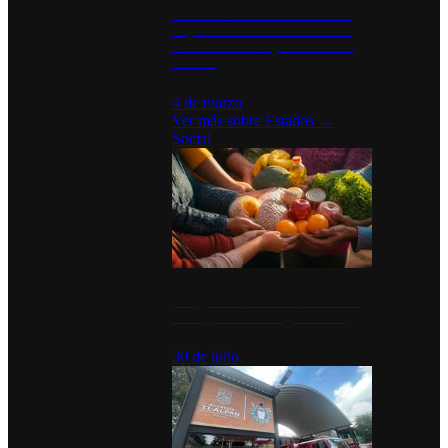
Desinstalaciones de ChatGPT se
disparan en Estados Unidos tras
acuerdo con el Departamento de
Defensa
4 de marzo
Ver más sobre
Estados
→
Social
Tianguis del Bienestar Guerrero:
Un impulso social significativo
30 de julio