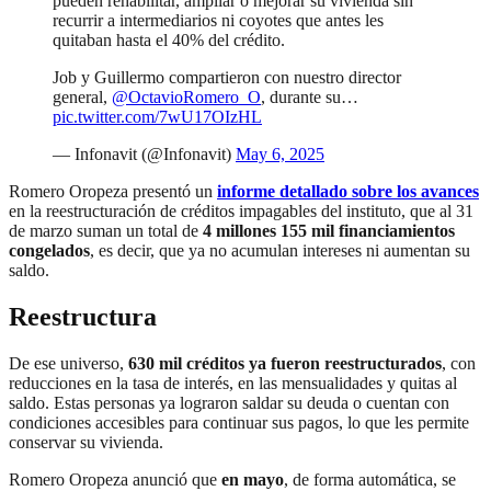
pueden rehabilitar, ampliar o mejorar su vivienda sin
recurrir a intermediarios ni coyotes que antes les
quitaban hasta el 40% del crédito.
Job y Guillermo compartieron con nuestro director
general,
@OctavioRomero_O
, durante su…
pic.twitter.com/7wU17OIzHL
— Infonavit (@Infonavit)
May 6, 2025
Romero Oropeza presentó un
informe detallado sobre los avances
en la reestructuración de créditos impagables del instituto, que al 31
de marzo suman un total de
4 millones 155 mil financiamientos
congelados
, es decir, que ya no acumulan intereses ni aumentan su
saldo.
Reestructura
De ese universo,
630 mil créditos ya fueron reestructurados
, con
reducciones en la tasa de interés, en las mensualidades y quitas al
saldo. Estas personas ya lograron saldar su deuda o cuentan con
condiciones accesibles para continuar sus pagos, lo que les permite
conservar su vivienda.
Romero Oropeza anunció que
en mayo
, de forma automática, se