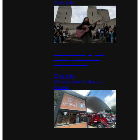
26 de julio
México Canta: Un programa
cultural que transforma la
identidad mexicana
25 de julio
Ver más sobre
Cultura
→
Estados
Diputados de Morena y alcaldesa