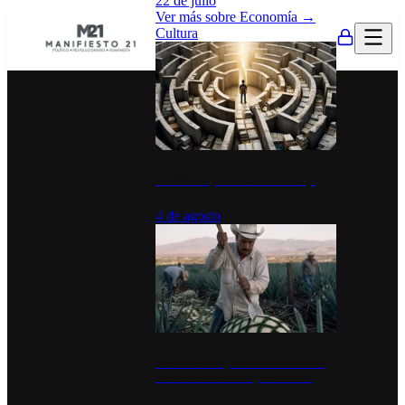
22 de julio
Ver más sobre
Economía
→
Cultura
La UNAM y la cultura del atajo
4 de agosto
El Día del Tequila: un símbolo de
identidad nacional y economía