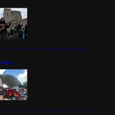
n programa cultural que transforma la identidad mexicana
Cultura
→
rena y alcaldesa inauguran estación de bomberos para los pueblos