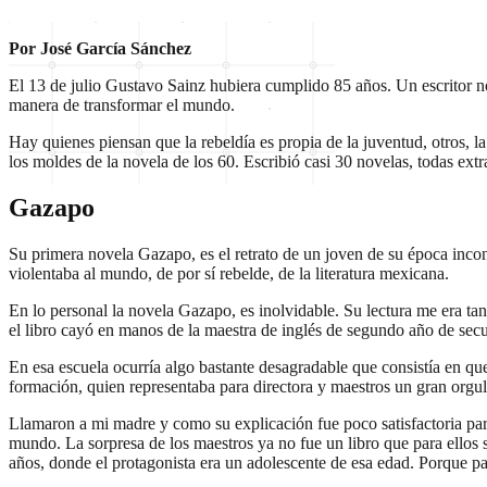
Por José García Sánchez
El 13 de julio Gustavo Sainz hubiera cumplido 85 años. Un escritor n
manera de transformar el mundo.
Hay quienes piensan que la rebeldía es propia de la juventud, otros, l
los moldes de la novela de los 60. Escribió casi 30 novelas, todas extr
Gazapo
Su primera novela Gazapo, es el retrato de un joven de su época incon
violentaba al mundo, de por sí rebelde, de la literatura mexicana.
En lo personal la novela Gazapo, es inolvidable. Su lectura me era ta
el libro cayó en manos de la maestra de inglés de segundo año de secu
En esa escuela ocurría algo bastante desagradable que consistía en que
formación, quien representaba para directora y maestros un gran orgull
Llamaron a mi madre y como su explicación fue poco satisfactoria para l
mundo. La sorpresa de los maestros ya no fue un libro que para ellos 
años, donde el protagonista era un adolescente de esa edad. Porque par