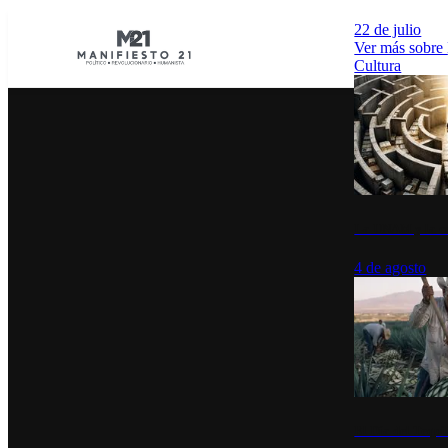
22 de julio
Ver más sobre
Cultura
La UNAM y la cu
4 de agosto
El Día del Tequi