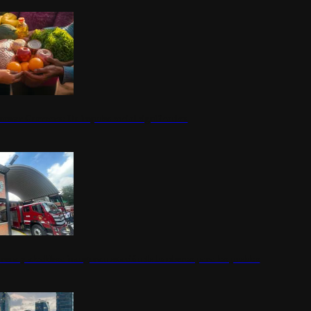
nestar Guerrero: Un impulso social significativo
rena y alcaldesa inauguran estación de bomberos para los pueblos