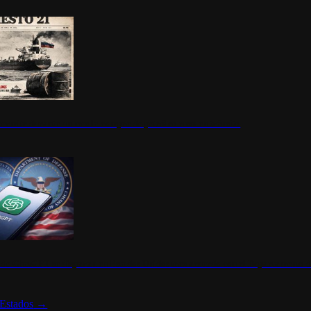
ermite durante un mes la compra de petróleo ruso en tránsito
s de ChatGPT se disparan en Estados Unidos tras acuerdo con el Departamento 
Estados
→