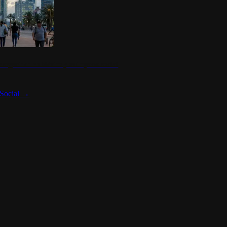
 seguridad en México y su impacto social
Social
→