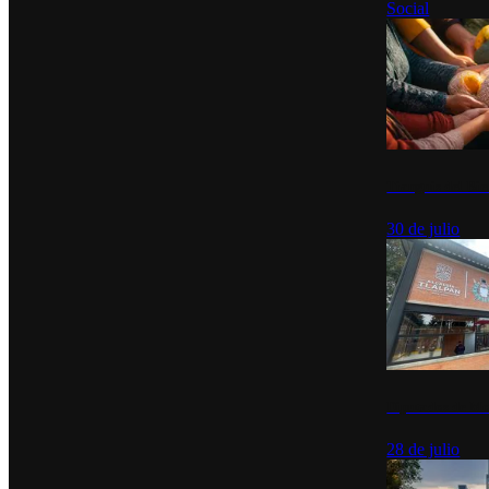
Social
Tianguis del Bie
30 de julio
Diputados de Mo
28 de julio