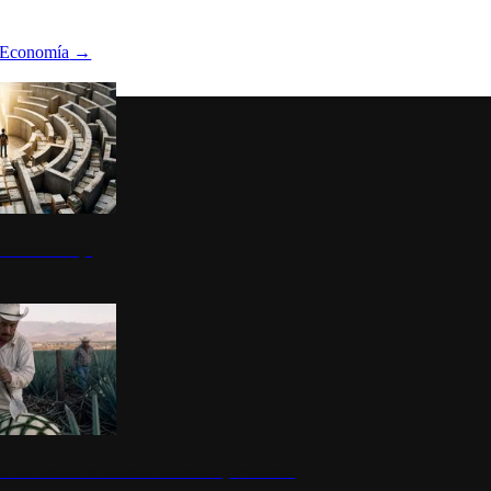
Economía
→
ltura del atajo
la: un símbolo de identidad nacional y economía