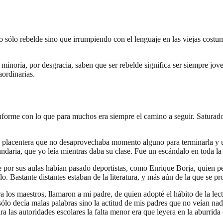
o sólo rebelde sino que irrumpiendo con el lenguaje en las viejas costu
a minoría, por desgracia, saben que ser rebelde significa ser siempre jov
aordinarias.
forme con lo que para muchos era siempre el camino a seguir. Saturado 
n placentera que no desaprovechaba momento alguno para terminarla y un 
ndaria, que yo leía mientras daba su clase. Fue un escándalo en toda la
 por sus aulas habían pasado deportistas, como Enrique Borja, quien per
o. Bastante distantes estaban de la literatura, y más aún de la que se p
os maestros, llamaron a mi padre, de quien adopté el hábito de la lectur
sólo decía malas palabras sino la actitud de mis padres que no veían na
a las autoridades escolares la falta menor era que leyera en la aburrida