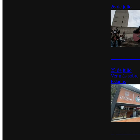
26 de julio
México Canta: U
25 de julio
Ver más sobre
Estados
Diputados de Mo