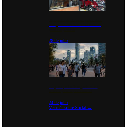
Diputados de Morena y alcaldesa
inauguran estación de bomberos
para los pueblos
28 de julio
La percepción de seguridad en
México y su impacto social
24 de julio
Ver más sobre
Social
→