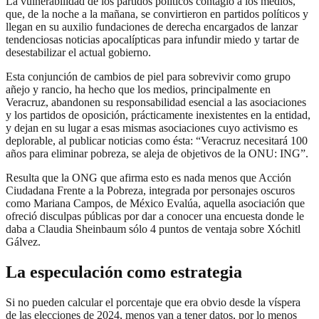
La vulnerabilidad de los partidos políticos contagió a los medios,
que, de la noche a la mañana, se convirtieron en partidos políticos y
llegan en su auxilio fundaciones de derecha encargados de lanzar
tendenciosas noticias apocalípticas para infundir miedo y tartar de
desestabilizar el actual gobierno.
Esta conjunción de cambios de piel para sobrevivir como grupo
añejo y rancio, ha hecho que los medios, principalmente en
Veracruz, abandonen su responsabilidad esencial a las asociaciones
y los partidos de oposición, prácticamente inexistentes en la entidad,
y dejan en su lugar a esas mismas asociaciones cuyo activismo es
deplorable, al publicar noticias como ésta: “Veracruz necesitará 100
años para eliminar pobreza, se aleja de objetivos de la ONU: ING”.
Resulta que la ONG que afirma esto es nada menos que Acción
Ciudadana Frente a la Pobreza, integrada por personajes oscuros
como Mariana Campos, de México Evalúa, aquella asociación que
ofreció disculpas públicas por dar a conocer una encuesta donde le
daba a Claudia Sheinbaum sólo 4 puntos de ventaja sobre Xóchitl
Gálvez.
La especulación como estrategia
Si no pueden calcular el porcentaje que era obvio desde la víspera
de las elecciones de 2024, menos van a tener datos, por lo menos