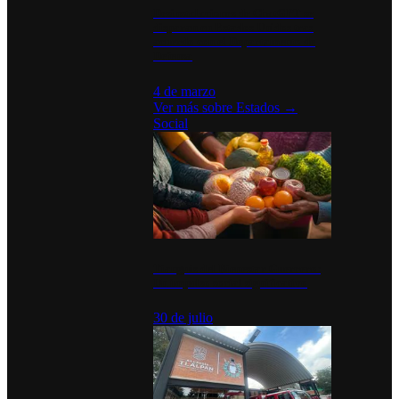
Desinstalaciones de ChatGPT se
disparan en Estados Unidos tras
acuerdo con el Departamento de
Defensa
4 de marzo
Ver más sobre
Estados
→
Social
Tianguis del Bienestar Guerrero:
Un impulso social significativo
30 de julio