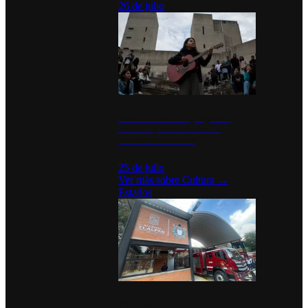
26 de julio
México Canta: Un programa
cultural que transforma la
identidad mexicana
25 de julio
Ver más sobre
Cultura
→
Estados
Diputados de Morena y alcaldesa