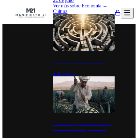
22 de julio
Ver más sobre
Economía
→
Cultura
La UNAM y la cultura del atajo
4 de agosto
El Día del Tequila: un símbolo de
identidad nacional y economía