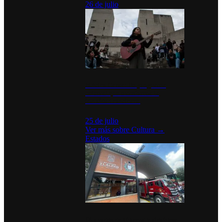
26 de julio
México Canta: Un programa
cultural que transforma la
identidad mexicana
25 de julio
Ver más sobre
Cultura
→
Estados
Diputados de Morena y alcaldesa