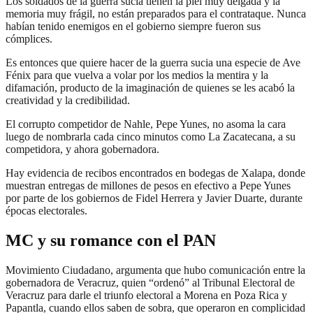
Los soldados de la guerra sucia tienen la piel muy delgada y la
memoria muy frágil, no están preparados para el contrataque. Nunca
habían tenido enemigos en el gobierno siempre fueron sus
cómplices.
Es entonces que quiere hacer de la guerra sucia una especie de Ave
Fénix para que vuelva a volar por los medios la mentira y la
difamación, producto de la imaginación de quienes se les acabó la
creatividad y la credibilidad.
El corrupto competidor de Nahle, Pepe Yunes, no asoma la cara
luego de nombrarla cada cinco minutos como La Zacatecana, a su
competidora, y ahora gobernadora.
Hay evidencia de recibos encontrados en bodegas de Xalapa, donde
muestran entregas de millones de pesos en efectivo a Pepe Yunes
por parte de los gobiernos de Fidel Herrera y Javier Duarte, durante
épocas electorales.
MC y su romance con el PAN
Movimiento Ciudadano, argumenta que hubo comunicación entre la
gobernadora de Veracruz, quien “ordenó” al Tribunal Electoral de
Veracruz para darle el triunfo electoral a Morena en Poza Rica y
Papantla, cuando ellos saben de sobra, que operaron en complicidad