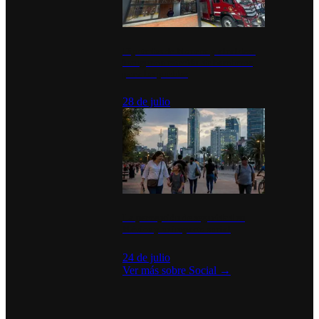
Diputados de Morena y alcaldesa
inauguran estación de bomberos
para los pueblos
28 de julio
La percepción de seguridad en
México y su impacto social
24 de julio
Ver más sobre
Social
→