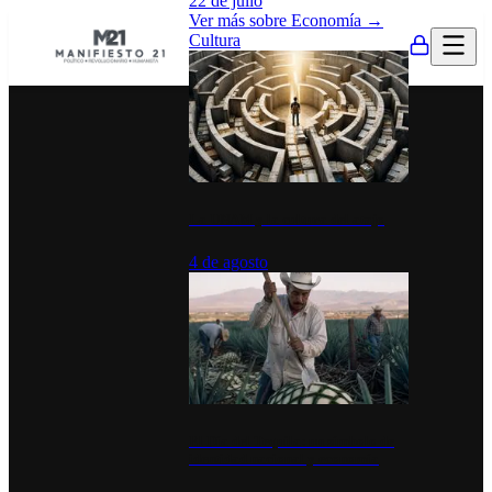
22 de julio
Ver más sobre
Economía
→
Cultura
La UNAM y la cultura del atajo
4 de agosto
El Día del Tequila: un símbolo de
identidad nacional y economía