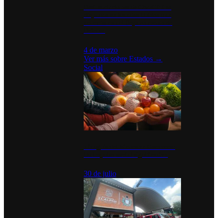
Desinstalaciones de ChatGPT se
disparan en Estados Unidos tras
acuerdo con el Departamento de
Defensa
4 de marzo
Ver más sobre
Estados
→
Social
Tianguis del Bienestar Guerrero:
Un impulso social significativo
30 de julio