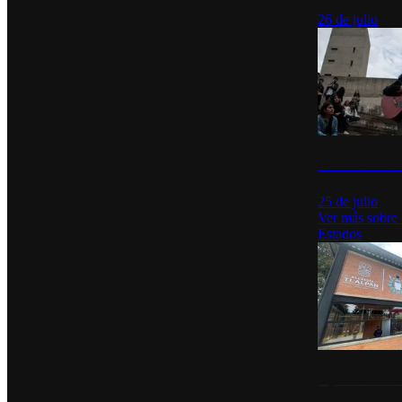
26 de julio
México Canta: U
25 de julio
Ver más sobre
Estados
Diputados de Mo