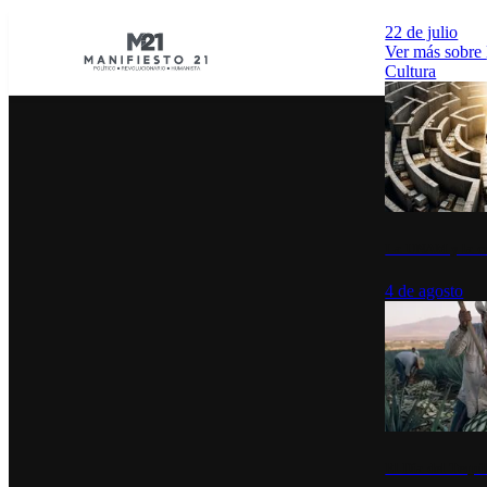
22 de julio
Ver más sobre
Cultura
La UNAM y la cu
4 de agosto
El Día del Tequi