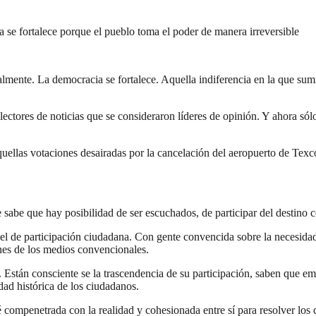
ia se fortalece porque el pueblo toma el poder de manera irreversible
lmente. La democracia se fortalece. Aquella indiferencia en la que sumi
lectores de noticias que se consideraron líderes de opinión. Y ahora s
uellas votaciones desairadas por la cancelación del aeropuerto de Texco
e sabe que hay posibilidad de ser escuchados, de participar del destino
l de participación ciudadana. Con gente convencida sobre la necesidad 
ones de los medios convencionales.
Están consciente se la trascendencia de su participación, saben que emiti
idad histórica de los ciudadanos.
compenetrada con la realidad y cohesionada entre sí para resolver los co