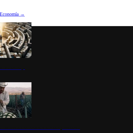
Economía
→
ltura del atajo
la: un símbolo de identidad nacional y economía