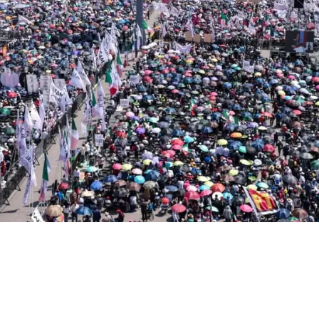
on participación
al