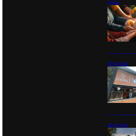
Social
Tianguis del Bie
30 de julio
Diputados de Mo
28 de julio