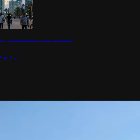
 seguridad en México y su impacto social
Social
→