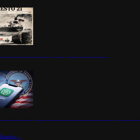
ermite durante un mes la compra de petróleo ruso en tránsito
s de ChatGPT se disparan en Estados Unidos tras acuerdo con el Departamento 
Estados
→