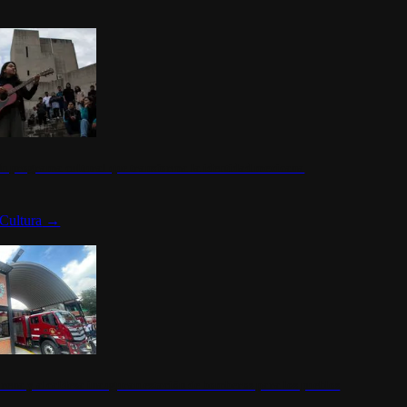
n programa cultural que transforma la identidad mexicana
Cultura
→
rena y alcaldesa inauguran estación de bomberos para los pueblos