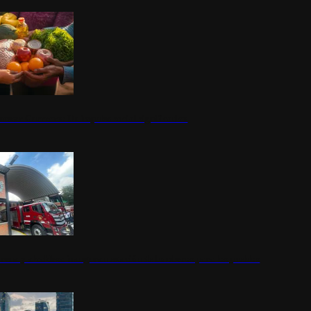
nestar Guerrero: Un impulso social significativo
rena y alcaldesa inauguran estación de bomberos para los pueblos